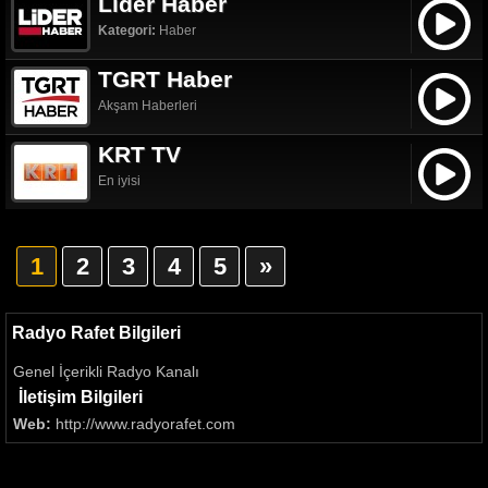
Lider Haber
Kategori:
Haber
TGRT Haber
Akşam Haberleri
KRT TV
En iyisi
1
2
3
4
5
»
Radyo Rafet Bilgileri
Genel İçerikli Radyo Kanalı
İletişim Bilgileri
Web:
http://www.radyorafet.com