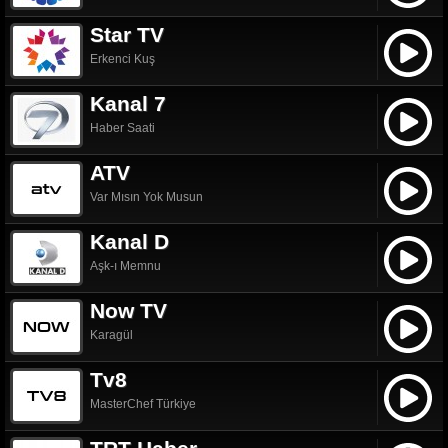
Star TV
Erkenci Kuş
Kanal 7
Haber Saati
ATV
Var Mısın Yok Musun
Kanal D
Aşk-ı Memnu
Now TV
Karagül
Tv8
MasterChef Türkiye