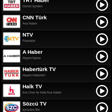
TRT Haber
Günün İçinden
CNN Türk
Ana Haber
NTV
Piyasalar
A Haber
Akşam Ajansı
Habertürk TV
Akşam Haberleri
Halk TV
Ece Üner ile Halk Ana Haber
Sözcü TV
İçinizden Biri