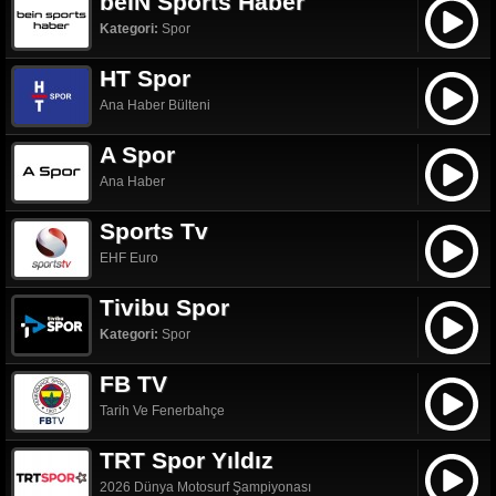
beIN Sports Haber
Kategori:
Spor
HT Spor
Ana Haber Bülteni
A Spor
Ana Haber
Sports Tv
EHF Euro
Tivibu Spor
Kategori:
Spor
FB TV
Tarih Ve Fenerbahçe
TRT Spor Yıldız
2026 Dünya Motosurf Şampiyonası