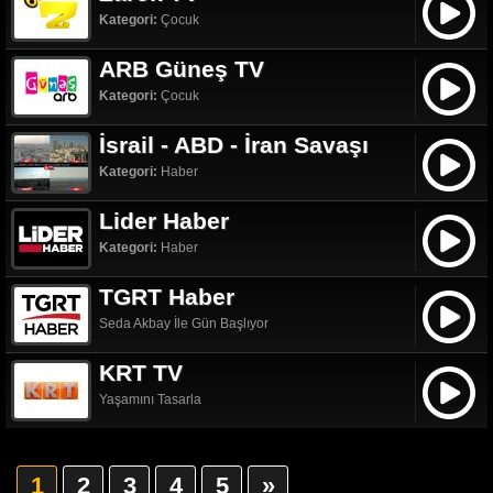
Kategori:
Çocuk
ARB Güneş TV
Kategori:
Çocuk
İsrail - ABD - İran Savaşı
Kategori:
Haber
Lider Haber
Kategori:
Haber
TGRT Haber
Seda Akbay İle Gün Başlıyor
KRT TV
Yaşamını Tasarla
1
2
3
4
5
»