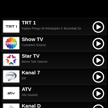
TRT 1
Kaptan Pengu Ve Arkadaşları 4: Buzuldaki Sır
Show TV
Cumartesi Sürprizi
Star TV
Benim Tatlı Yalanım
Kanal 7
Elif
ATV
Aile Saadeti
Kanal D