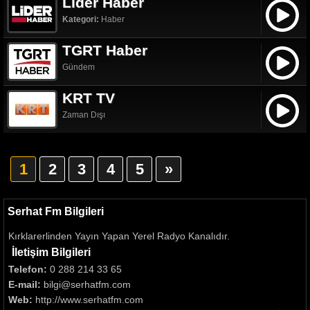
Lider Haber
Kategori:
Haber
TGRT Haber
Gündem
KRT TV
Zaman Dışı
1
2
3
4
5
»
Serhat Fm Bilgileri
Kırklarerlinden Yayın Yapan Yerel Radyo Kanalıdır.
İletişim Bilgileri
Telefon:
0 288 214 33 65
E-mail:
bilgi@serhatfm.com
Web:
http://www.serhatfm.com