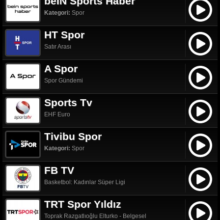
beIN Sports Haber
Kategori:
Spor
HT Spor
Satır Arası
A Spor
Spor Gündemi
Sports Tv
EHF Euro
Tivibu Spor
Kategori:
Spor
FB TV
Basketbol: Kadınlar Süper Ligi
TRT Spor Yıldız
Toprak Razgatlıoğlu Elturko - Belgesel