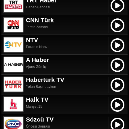
TRT Haber
Haber Ajandası
CNN Türk
Tercih Zamanı
NTV
Paranın Nabzı
A Haber
Ajans Gün İçi
Habertürk TV
Yolun Başındayken
Halk TV
Manşet 15
Sözcü TV
Öncesi Sonrası