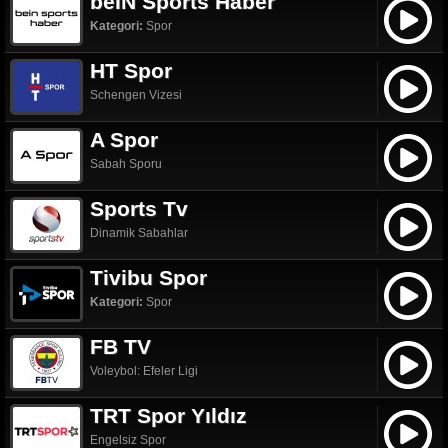
beIN Sports Haber
Kategori:
Spor
HT Spor
Schengen Vizesi
A Spor
Sabah Sporu
Sports Tv
Dinamik Sabahlar
Tivibu Spor
Kategori:
Spor
FB TV
Voleybol: Efeler Ligi
TRT Spor Yıldız
Engelsiz Spor