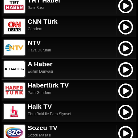
TRT Haber
Satır Başı
CNN Türk
Gündem
NTV
Hava Durumu
A Haber
Eğitim Dünyası
Habertürk TV
Para Gündem
Halk TV
Ebru Baki İle Para Siyaset
Sözcü TV
Sözcü Masası