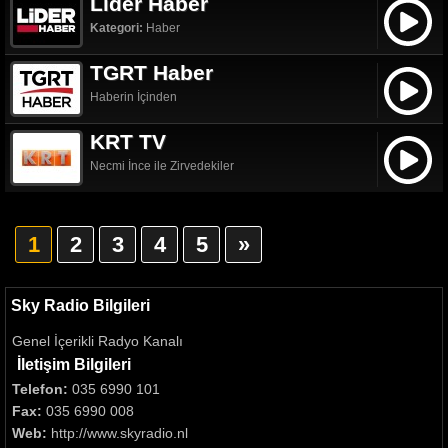
Lider Haber
Kategori:
Haber
TGRT Haber
Haberin İçinden
KRT TV
Necmi İnce ile Zirvedekiler
1
2
3
4
5
»
Sky Radio Bilgileri
Genel İçerikli Radyo Kanalı
İletişim Bilgileri
Telefon:
035 6990 101
Fax:
035 6990 008
Web:
http://www.skyradio.nl