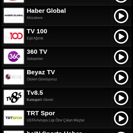
Haber Global
Müzakere
TV 100
Eşit Ağırlık
360 TV
Seksenler
Beyaz TV
Ölüleri Gömüyoruz
Tv8.5
Kategori:
Genel
TRT Spor
UEFA Avrupa Ligi Öne Çıkan Maçlar