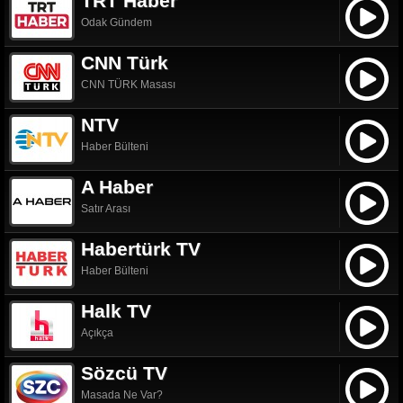
TRT Haber
Odak Gündem
CNN Türk
CNN TÜRK Masası
NTV
Haber Bülteni
A Haber
Satır Arası
Habertürk TV
Haber Bülteni
Halk TV
Açıkça
Sözcü TV
Masada Ne Var?