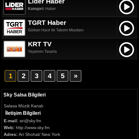
Lider Haber
Kategori:
Haber
TGRT Haber
Gürkan Hacır ile Taksim Meydanı
KRT TV
Yaşamını Tasarla
1
2
3
4
5
»
Sky Salsa Bilgileri
Salasa Müzik Kanalı
İletişim Bilgileri
E-mail:
ari@sky.fm
Web:
http://www.sky.fm
Adres:
Ari Shohat/ New York