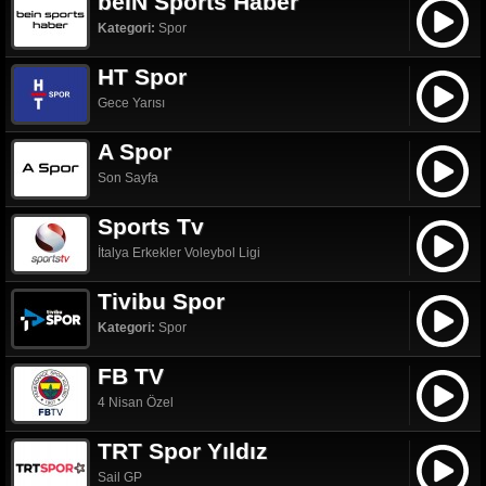
beIN Sports Haber
Kategori:
Spor
HT Spor
Gece Yarısı
A Spor
Son Sayfa
Sports Tv
İtalya Erkekler Voleybol Ligi
Tivibu Spor
Kategori:
Spor
FB TV
4 Nisan Özel
TRT Spor Yıldız
Sail GP