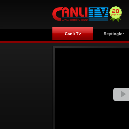
Canlı Tv
Reytingler