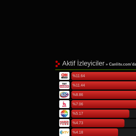
Aktif İzleyiciler
» Canlitv.com'da 
%11.64
%11.44
%8.86
%7.06
%5.17
%4.73
%4.18