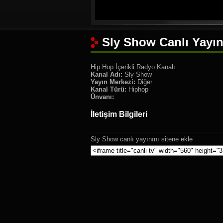
Sly Show Canlı Yayın
Hip Hop İçerikli Radyo Kanalı
Kanal Adı:
Sly Show
Yayın Merkezi:
Diğer
Kanal Türü:
Hiphop
Ünvanı:
İletişim Bilgileri
Sly Show canlı yayınını sitene ekle