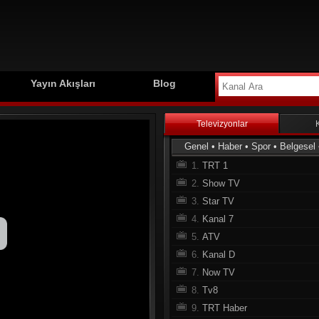
Yayın Akışları
Blog
Televizyonlar
Genel
•
Haber
•
Spor
•
Belgesel
1.
TRT 1
2.
Show TV
3.
Star TV
4.
Kanal 7
5.
ATV
6.
Kanal D
7.
Now TV
8.
Tv8
9.
TRT Haber