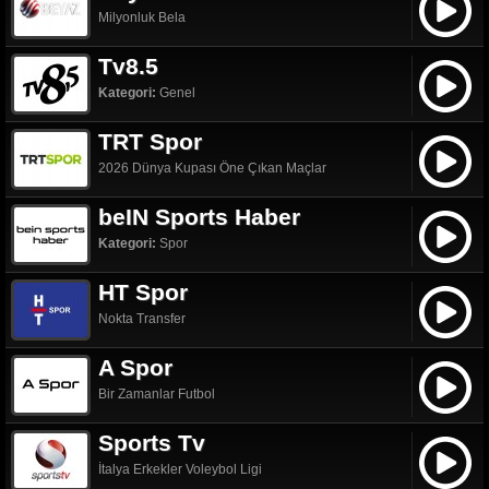
Milyonluk Bela
Tv8.5
Kategori:
Genel
TRT Spor
2026 Dünya Kupası Öne Çıkan Maçlar
beIN Sports Haber
Kategori:
Spor
HT Spor
Nokta Transfer
A Spor
Bir Zamanlar Futbol
Sports Tv
İtalya Erkekler Voleybol Ligi