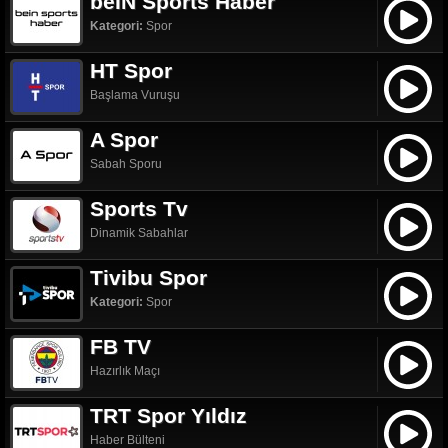
beIN Sports Haber
Kategori:
Spor
HT Spor
Başlama Vuruşu
A Spor
Sabah Sporu
Sports Tv
Dinamik Sabahlar
Tivibu Spor
Kategori:
Spor
FB TV
Hazırlık Maçı
TRT Spor Yıldız
Haber Bülteni