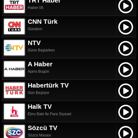
TRT Haber
Haber 06
CNN Türk
Gündem
NTV
Güne Başlarken
A Haber
Ajans Bugün
Habertürk TV
Gün Başlıyor
Halk TV
Ebru Baki İle Para Siyaset
Sözcü TV
Sözcü Masası