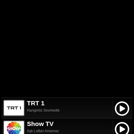
TRT 1
Hangimiz Sevmedik
Show TV
Aşk Laftan Anlamaz