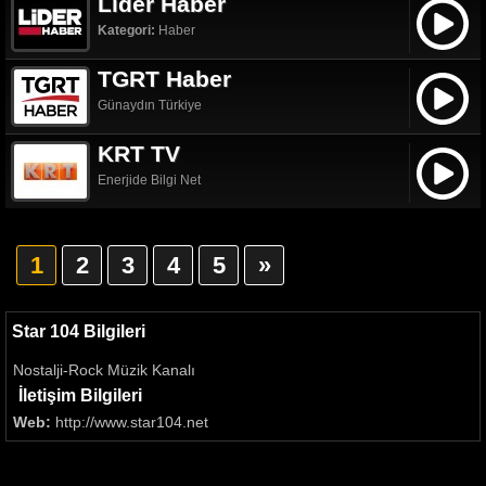
Lider Haber
Kategori:
Haber
TGRT Haber
Günaydın Türkiye
KRT TV
Enerjide Bilgi Net
1
2
3
4
5
»
Star 104 Bilgileri
Nostalji-Rock Müzik Kanalı
İletişim Bilgileri
Web:
http://www.star104.net