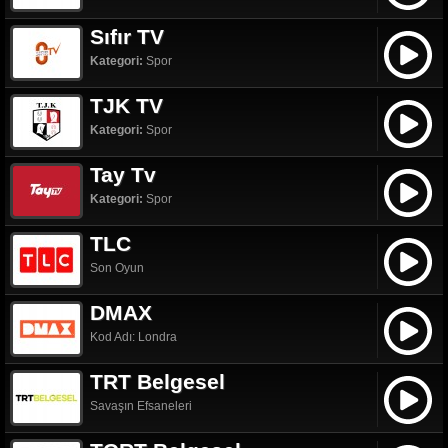
Sıfır TV
Kategori:
Spor
TJK TV
Kategori:
Spor
Tay Tv
Kategori:
Spor
TLC
Son Oyun
DMAX
Kod Adı: Londra
TRT Belgesel
Savaşın Efsaneleri