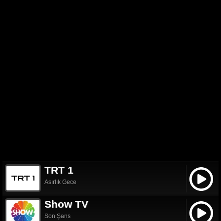
TRT 1
Asırlık Gece
Show TV
Son Şans