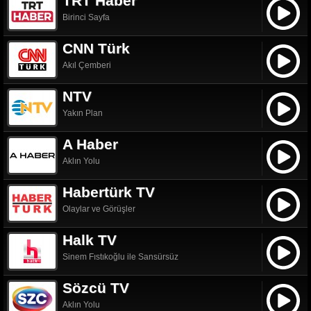
TRT Haber
Birinci Sayfa
CNN Türk
Akıl Çemberi
NTV
Yakın Plan
A Haber
Aklın Yolu
Habertürk TV
Olaylar ve Görüşler
Halk TV
Sinem Fıstıkoğlu ile Sansürsüz
Sözcü TV
Aklın Yolu