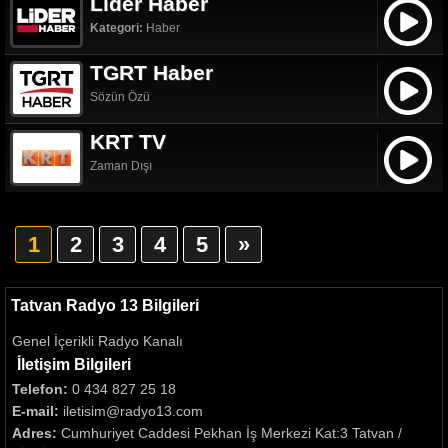
Lider Haber
Kategori:
Haber
TGRT Haber
Sözün Özü
KRT TV
Zaman Dışı
1
2
3
4
5
»
Tatvan Radyo 13 Bilgileri
Genel İçerikli Radyo Kanalı
İletişim Bilgileri
Telefon:
0 434 827 25 18
E-mail:
iletisim@radyo13.com
Adres:
Cumhuriyet Caddesi Pekhan İş Merkezi Kat:3 Tatvan /