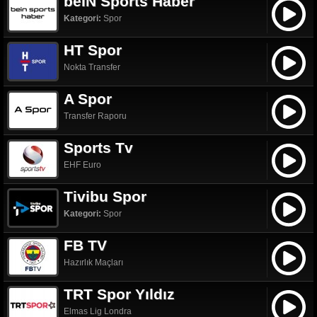
beIN Sports Haber
Kategori:
Spor
HT Spor
Nokta Transfer
A Spor
Transfer Raporu
Sports Tv
EHF Euro
Tivibu Spor
Kategori:
Spor
FB TV
Hazırlık Maçları
TRT Spor Yıldız
Elmas Lig Londra