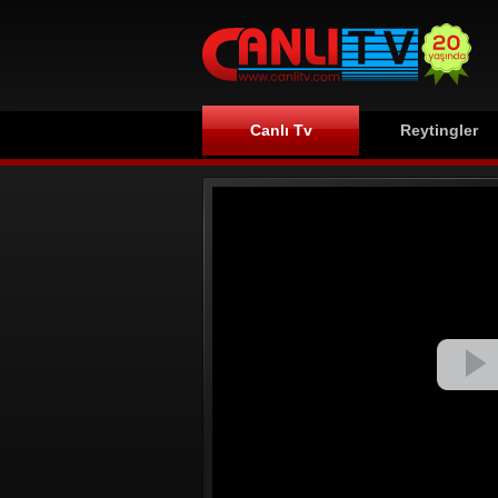
Canlı Tv
Reytingler