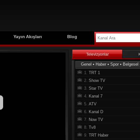
Yayın Akışları
Blog
Televizyonlar
Genel
•
Haber
•
Spor
•
Belgesel
1.
TRT 1
2.
Show TV
3.
Star TV
4.
Kanal 7
5.
ATV
6.
Kanal D
7.
Now TV
8.
Tv8
9.
TRT Haber