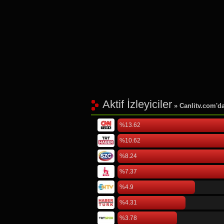
Aktif İzleyiciler
» Canlitv.com'da 
%13.62
%10.62
%8.24
%7.37
%4.9
%4.31
%3.78