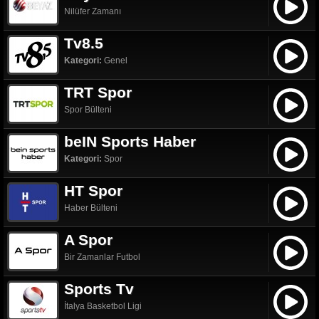
Nilüfer Zamanı
Tv8.5
Kategori:
Genel
TRT Spor
Spor Bülteni
beIN Sports Haber
Kategori:
Spor
HT Spor
Haber Bülteni
A Spor
Bir Zamanlar Futbol
Sports Tv
İtalya Basketbol Ligi