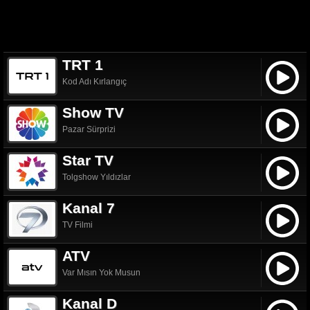
TRT 1
Kod Adı Kırlangıç
Show TV
Pazar Sürprizi
Star TV
Tolgshow Yıldızlar
Kanal 7
TV Filmi
ATV
Var Mısın Yok Musun
Kanal D