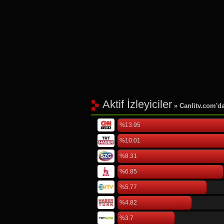
Aktif İzleyiciler
» Canlitv.com'da 
%13.95
%10.01
%8.31
%6.85
%5.77
%4.82
%3.7