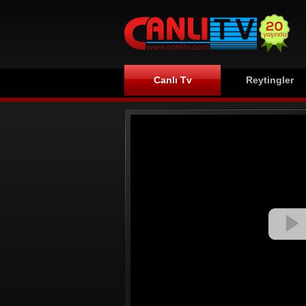
Canlı Tv
Reytingler