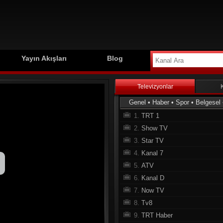
Yayın Akışları
Blog
Televizyonlar
Genel
•
Haber
•
Spor
•
Belgesel
1.
TRT 1
2.
Show TV
3.
Star TV
4.
Kanal 7
5.
ATV
6.
Kanal D
7.
Now TV
8.
Tv8
9.
TRT Haber