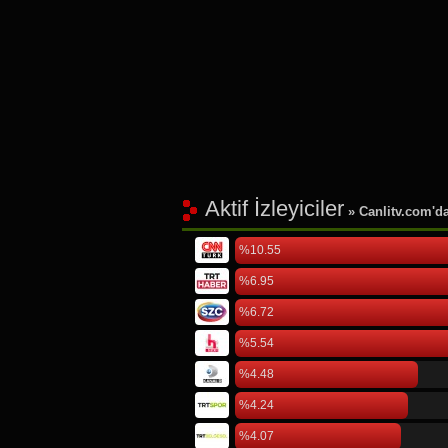
Aktif İzleyiciler
» Canlitv.com'da 
%10.55
%6.95
%6.72
%5.54
%4.48
%4.24
%4.07