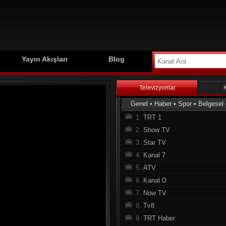
Yayın Akışları
Blog
Televizyonlar
Genel
•
Haber
•
Spor
•
Belgesel
1.
TRT 1
2.
Show TV
3.
Star TV
4.
Kanal 7
5.
ATV
6.
Kanal D
7.
Now TV
8.
Tv8
9.
TRT Haber