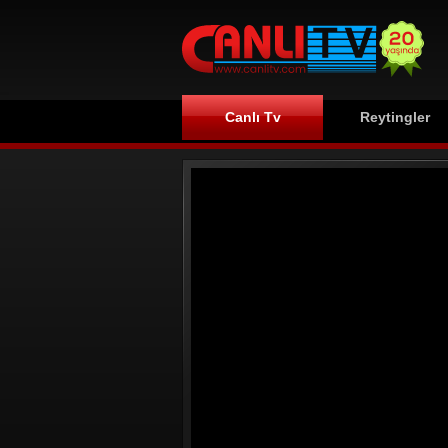
Canlı Tv
Reytingler