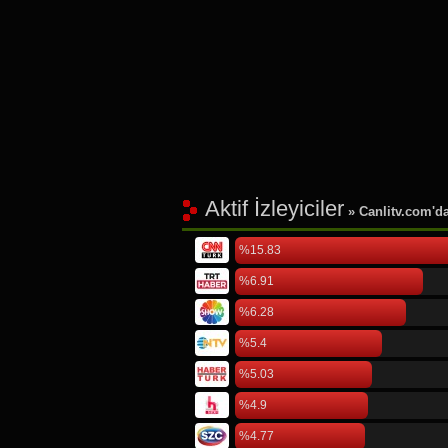
Aktif İzleyiciler
» Canlitv.com'da 
%15.83
%6.91
%6.28
%5.4
%5.03
%4.9
%4.77