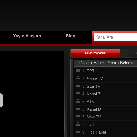
Yayın Akışları
Blog
Televizyonlar
Genel
•
Haber
•
Spor
•
Belgesel
1.
TRT 1
2.
Show TV
3.
Star TV
4.
Kanal 7
5.
ATV
6.
Kanal D
7.
Now TV
8.
Tv8
9.
TRT Haber