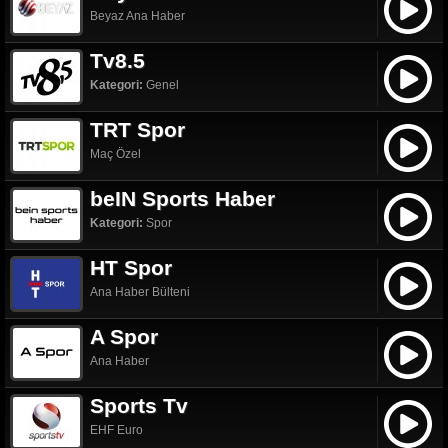
Beyaz Ana Haber
Tv8.5
Kategori:
Genel
TRT Spor
Maç Özel
beIN Sports Haber
Kategori:
Spor
HT Spor
Ana Haber Bülteni
A Spor
Ana Haber
Sports Tv
EHF Euro