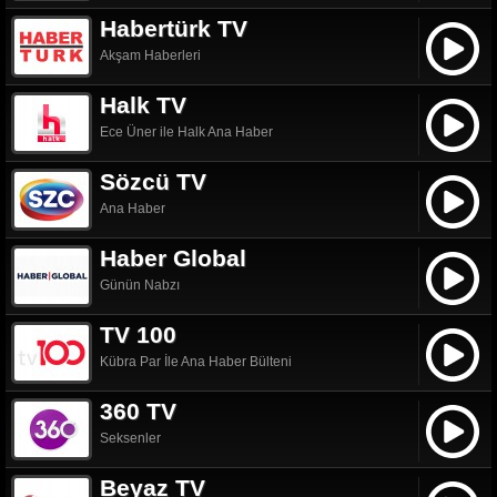
Habertürk TV
Akşam Haberleri
Halk TV
Ece Üner ile Halk Ana Haber
Sözcü TV
Ana Haber
Haber Global
Günün Nabzı
TV 100
Kübra Par İle Ana Haber Bülteni
360 TV
Seksenler
Beyaz TV