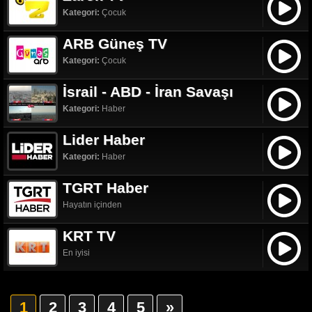
Kategori:
Çocuk
ARB Güneş TV
Kategori:
Çocuk
İsrail - ABD - İran Savaşı
Kategori:
Haber
Lider Haber
Kategori:
Haber
TGRT Haber
Hayatın içinden
KRT TV
En iyisi
1
2
3
4
5
»