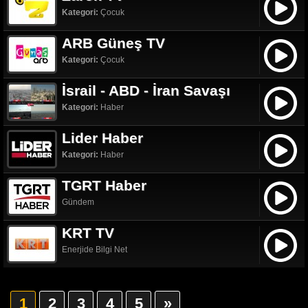
Kategori:
Çocuk
ARB Güneş TV
Kategori:
Çocuk
İsrail - ABD - İran Savaşı
Kategori:
Haber
Lider Haber
Kategori:
Haber
TGRT Haber
Gündem
KRT TV
Enerjide Bilgi Net
1
2
3
4
5
»