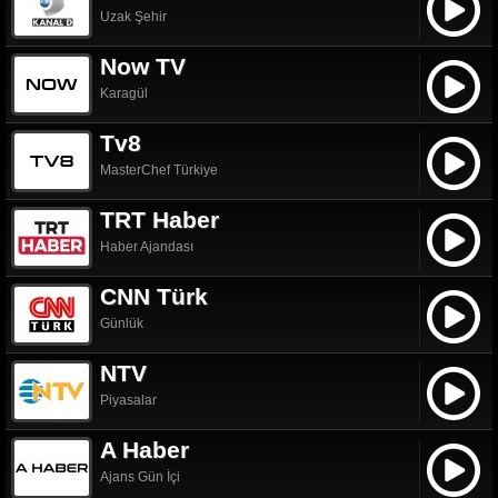
Uzak Şehir
Now TV
Karagül
Tv8
MasterChef Türkiye
TRT Haber
Haber Ajandası
CNN Türk
Günlük
NTV
Piyasalar
A Haber
Ajans Gün İçi