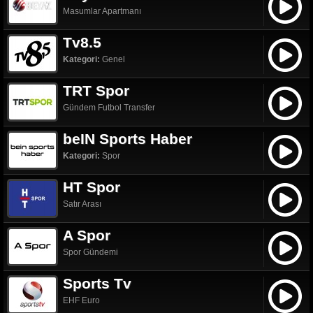
Masumlar Apartmanı
Tv8.5
Kategori:
Genel
TRT Spor
Gündem Futbol Transfer
beIN Sports Haber
Kategori:
Spor
HT Spor
Satır Arası
A Spor
Spor Gündemi
Sports Tv
EHF Euro