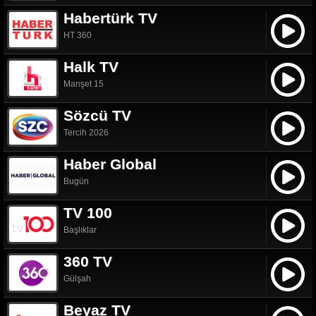
Habertürk TV
HT 360
Halk TV
Manşet 15
Sözcü TV
Tercih 2026
Haber Global
Bugün
TV 100
Başlıklar
360 TV
Gülşah
Beyaz TV