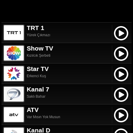
TRT 1
Yürek Çıkmazı
Show TV
Kızılcık Şerbeti
Star TV
Erkenci Kuş
Kanal 7
Saklı Bahar
ATV
Var Mısın Yok Musun
Kanal D