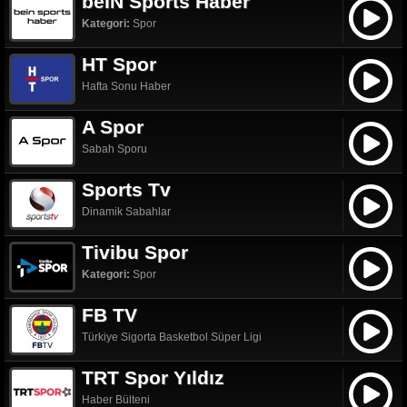
beIN Sports Haber
Kategori:
Spor
HT Spor
Hafta Sonu Haber
A Spor
Sabah Sporu
Sports Tv
Dinamik Sabahlar
Tivibu Spor
Kategori:
Spor
FB TV
Türkiye Sigorta Basketbol Süper Ligi
TRT Spor Yıldız
Haber Bülteni