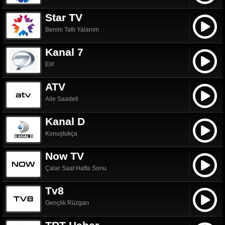
Star TV
Benim Tatlı Yalanım
Kanal 7
Elif
ATV
Aile Saadeti
Kanal D
Konuştukça
Now TV
Çalar Saat Hafta Sonu
Tv8
Gençlik Rüzgarı