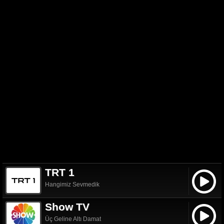
TRT 1
Hangimiz Sevmedik
Show TV
Üç Geline Altı Damat