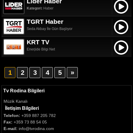
Lider Haber
Kategori:
Haber
TGRT Haber
Seda Akbay İle Gün Başlıyor
KRT TV
Enerjide Bilgi Net
1
2
3
4
5
»
Tv Rodina Bilgileri
Müzik Kanalı
İletişim Bilgileri
Telefon:
+359 887 205 782
Fax:
+359 73 88 54 05
E-mail:
info@tvrodina.com