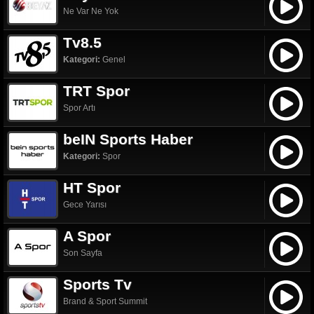
Ne Var Ne Yok
Tv8.5
Kategori:
Genel
TRT Spor
Spor Artı
beIN Sports Haber
Kategori:
Spor
HT Spor
Gece Yarısı
A Spor
Son Sayfa
Sports Tv
Brand & Sport Summit