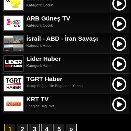
Kategori:
Çocuk
ARB Güneş TV
Kategori:
Çocuk
İsrail - ABD - İran Savaşı
Kategori:
Haber
Lider Haber
Kategori:
Haber
TGRT Haber
Yakup Sağlam ile Bugünden Yarına
KRT TV
Enerjide Bilgi Net
1
2
3
4
5
»