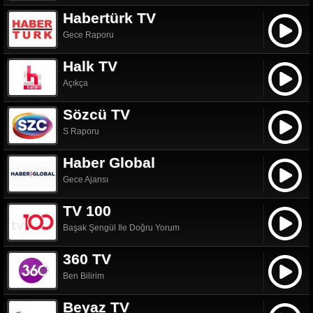
Habertürk TV
Gece Raporu
Halk TV
Açıkça
Sözcü TV
S Raporu
Haber Global
Gece Ajansı
TV 100
Başak Şengül Ile Doğru Yorum
360 TV
Ben Bilirim
Beyaz TV