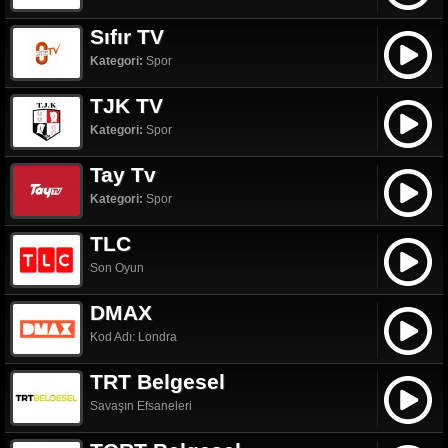
Sıfır TV
Kategori:
Spor
TJK TV
Kategori:
Spor
Tay Tv
Kategori:
Spor
TLC
Son Oyun
DMAX
Kod Adı: Londra
TRT Belgesel
Savaşın Efsaneleri