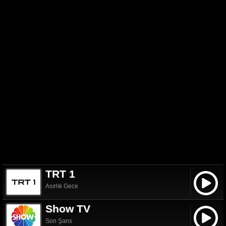
TRT 1
Asırlık Gece
Show TV
Son Şans