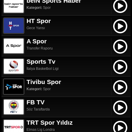
beIN Sports Haber
Kategori:
Spor
HT Spor
Gece Yarısı
A Spor
Transfer Raporu
Sports Tv
İtalya Basketbol Ligi
Tivibu Spor
Kategori:
Spor
FB TV
Söz Taraftarda
TRT Spor Yıldız
Elmas Lig Londra