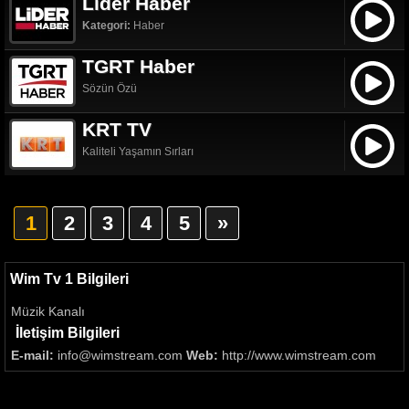
Lider Haber
Kategori:
Haber
TGRT Haber
Sözün Özü
KRT TV
Kaliteli Yaşamın Sırları
1
2
3
4
5
»
Wim Tv 1 Bilgileri
Müzik Kanalı
İletişim Bilgileri
E-mail:
info@wimstream.com
Web:
http://www.wimstream.com