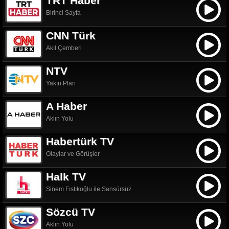
TRT Haber
Birinci Sayfa
CNN Türk
Akıl Çemberi
NTV
Yakın Plan
A Haber
Aklın Yolu
Habertürk TV
Olaylar ve Görüşler
Halk TV
Sinem Fıstıkoğlu ile Sansürsüz
Sözcü TV
Aklın Yolu