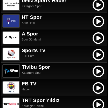
beIN Sports Haber
Kategori:
Spor
HT Spor
Spor Hattı
A Spor
Spor Gündemi
Sports Tv
EHF Euro
Tivibu Spor
Kategori:
Spor
FB TV
Haber
TRT Spor Yıldız
Kardeşler Takımı