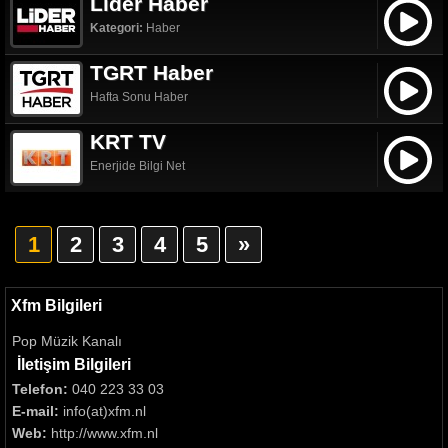
Lider Haber
Kategori:
Haber
TGRT Haber
Hafta Sonu Haber
KRT TV
Enerjide Bilgi Net
1
2
3
4
5
»
Xfm Bilgileri
Pop Müzik Kanalı
İletişim Bilgileri
Telefon:
040 223 33 03
E-mail:
info(at)xfm.nl
Web:
http://www.xfm.nl