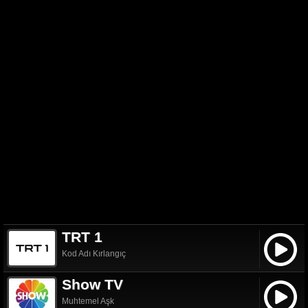
TRT 1
Kod Adı Kırlangıç
Show TV
Muhtemel Aşk