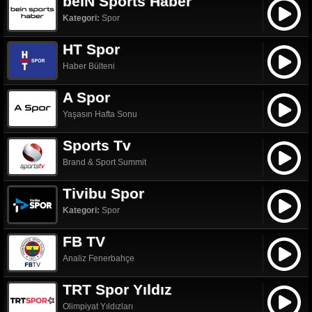
beIN Sports Haber
Kategori:
Spor
HT Spor
Haber Bülteni
A Spor
Yaşasın Hafta Sonu
Sports Tv
Brand & Sport Summit
Tivibu Spor
Kategori:
Spor
FB TV
Analiz Fenerbahçe
TRT Spor Yıldız
Olimpiyat Yıldızları