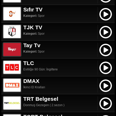
Sıfır TV
Kategori:
Spor
TJK TV
Kategori:
Spor
Tay Tv
Kategori:
Spor
TLC
Evliliğe 90 Gün: İngiltere
DMAX
İkinci El Kralları
TRT Belgesel
Donmuş Gezegen ( 2.sezon )