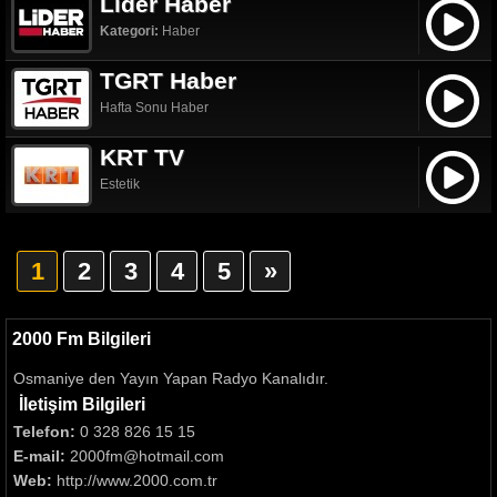
Lider Haber
Kategori:
Haber
TGRT Haber
Hafta Sonu Haber
KRT TV
Estetik
1
2
3
4
5
»
2000 Fm Bilgileri
Osmaniye den Yayın Yapan Radyo Kanalıdır.
İletişim Bilgileri
Telefon:
0 328 826 15 15
E-mail:
2000fm@hotmail.com
Web:
http://www.2000.com.tr