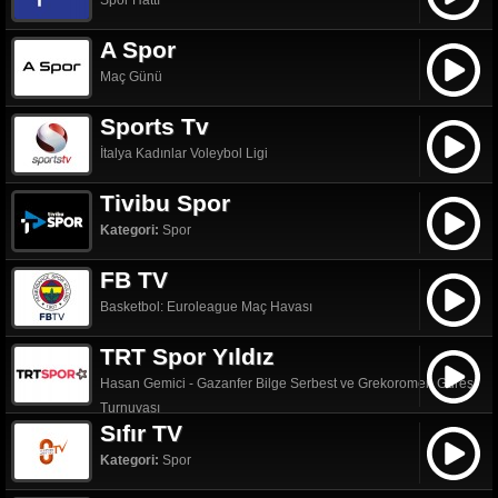
Spor Hattı
A Spor
Maç Günü
Sports Tv
İtalya Kadınlar Voleybol Ligi
Tivibu Spor
Kategori:
Spor
FB TV
Basketbol: Euroleague Maç Havası
TRT Spor Yıldız
Hasan Gemici - Gazanfer Bilge Serbest ve Grekoromen Güreş
Turnuvası
Sıfır TV
Kategori:
Spor