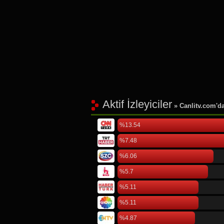
Aktif İzleyiciler
» Canlitv.com'da 
%13.54
%7.48
%6.06
%5.7
%5.11
%5.11
%4.87