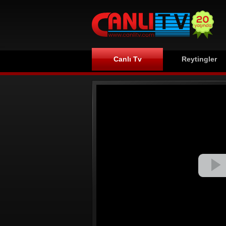
Canlı Tv
Reytingler