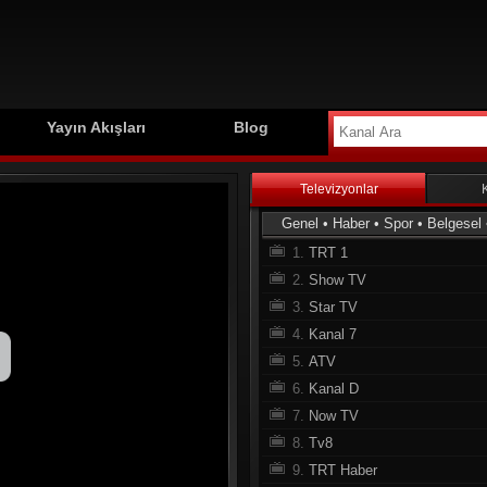
Yayın Akışları
Blog
Televizyonlar
Genel
•
Haber
•
Spor
•
Belgesel
1.
TRT 1
2.
Show TV
3.
Star TV
4.
Kanal 7
5.
ATV
6.
Kanal D
7.
Now TV
8.
Tv8
9.
TRT Haber