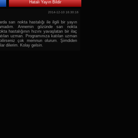
Hatalı Yayın Bildir
2014-12-10 16:30:16
a sarı nokta hastalığı ile ilgili bir yayın
amadım. Annemin gözünde sarı nokta
okta hastalığının hızını yavaşlatan bir ilaç
katılan uzman. Programınıza katılan uzman
tabilirseniz çok memnun olurum. Şimdiden
lar dilerim. Kolay gelsin.