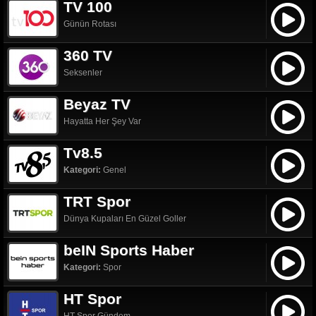
TV 100
Günün Rotası
360 TV
Seksenler
Beyaz TV
Hayatta Her Şey Var
Tv8.5
Kategori:
Genel
TRT Spor
Dünya Kupaları En Güzel Goller
beIN Sports Haber
Kategori:
Spor
HT Spor