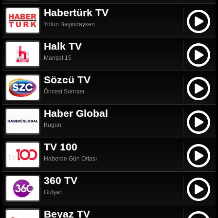
Habertürk TV
Yolun Başındayken
Halk TV
Manşet 15
Sözcü TV
Öncesi Sonrası
Haber Global
Bugün
TV 100
Haberde Gün Ortası
360 TV
Gülşah
Beyaz TV