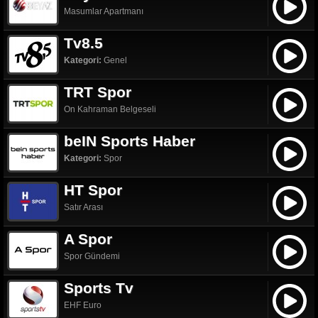
Masumlar Apartmanı
Tv8.5
Kategori:
Genel
TRT Spor
On Kahraman Belgeseli
beIN Sports Haber
Kategori:
Spor
HT Spor
Satır Arası
A Spor
Spor Gündemi
Sports Tv
EHF Euro