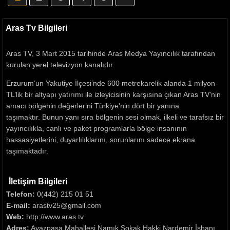
Aras Tv Bilgileri
Aras TV, 3 Mart 2015 tarihinde Aras Medya Yayıncılık tarafından
kurulan yerel televizyon kanalıdır.
Erzurum’un Yakutiye İlçesi’nde 600 metrekarelik alanda 1 milyon
TL’lik bir altyapı yatırımı ile izleyicisinin karşısına çıkan Aras TV'nin
amacı bölgenin değerlerini Türkiye'nin dört bir yanına
taşımaktır. Bunun yanı sıra bölgenin sesi olmak, ilkeli ve tarafsız bir
yayıncılıkla, canlı ve paket programlarla bölge insanının
hassasiyetlerini, duyarlılıklarını, sorunlarını sadece ekrana
taşımaktadır.
İletişim Bilgileri
Telefon:
0(442) 215 01 51
E-mail:
arastv25@gmail.com
Web:
http://www.aras.tv
Adres:
Ayazpaşa Mahallesi Namık Sokak Hakki Nardemir İşhanı