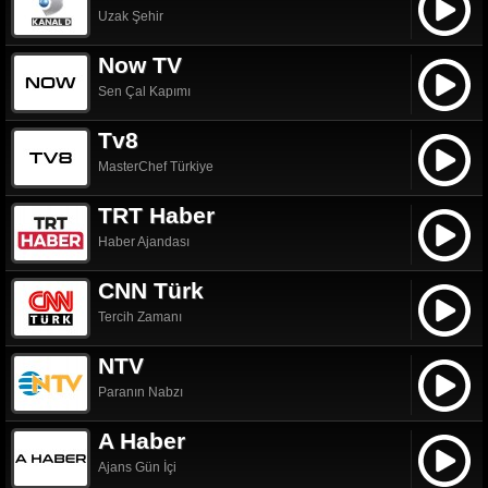
Uzak Şehir
Now TV
Sen Çal Kapımı
Tv8
MasterChef Türkiye
TRT Haber
Haber Ajandası
CNN Türk
Tercih Zamanı
NTV
Paranın Nabzı
A Haber
Ajans Gün İçi