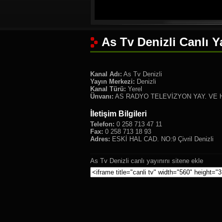
As Tv Denizli Canlı Y
Kanal Adı:
As Tv Denizli
Yayın Merkezi:
Denizli
Kanal Türü:
Yerel
Ünvanı:
AS RADYO TELEVİZYON YAY. VE HA
İletişim Bilgileri
Telefon:
0 258 713 47 11
Fax:
0 258 713 18 93
Adres:
ESKİ HAL CAD. NO:9 Çivril Denizli
As Tv Denizli canlı yayınını sitene ekle