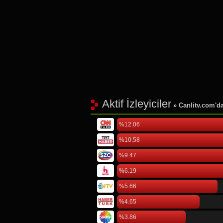
Aktif İzleyiciler
» Canlitv.com'da 
%12.06
%10.58
%9.47
%6.19
%5.66
%4.65
%3.86