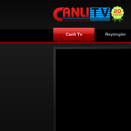
Canlı Tv
Reytingler