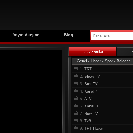
Yayın Akışları
Blog
Televizyonlar
Genel
•
Haber
•
Spor
•
Belgesel
1.
TRT 1
2.
Show TV
3.
Star TV
4.
Kanal 7
5.
ATV
6.
Kanal D
7.
Now TV
8.
Tv8
9.
TRT Haber