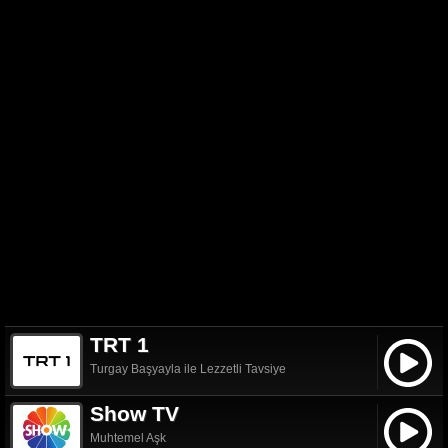
TRT 1
Turgay Başyayla ile Lezzetli Tavsiye
Show TV
Muhtemel Aşk