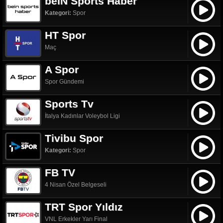
beIN Sports Haber
Kategori:
Spor
HT Spor
Maç
A Spor
Spor Gündemi
Sports Tv
İtalya Kadınlar Voleybol Ligi
Tivibu Spor
Kategori:
Spor
FB TV
4 Nisan Özel Belgeseli
TRT Spor Yıldız
VNL Erkekler Yarı Final