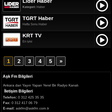
Lider Haber
Kategori:
Haber
TGRT Haber
Hafta Sonu Haber
KRT TV
En iyisi
1
2
3
4
5
»
Aşk Fm Bilgileri
Ankara dan Yayın Yapan Yerel Bir Radyo Kanalı
İletişim Bilgileri
Telefon:
0 312 425 35 35
Fax:
0 312 417 06 79
E-mail:
askfm@askfm.com.tr