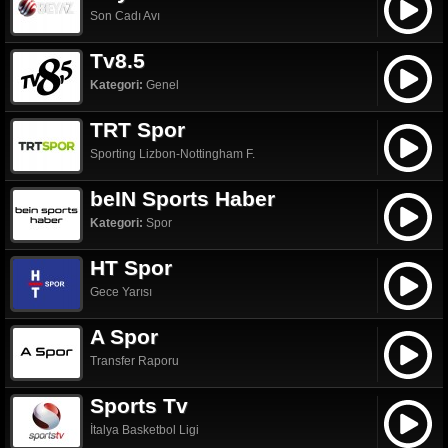
Son Cadı Avı
Tv8.5
Kategori:
Genel
TRT Spor
Sporting Lizbon-Nottingham F.
beIN Sports Haber
Kategori:
Spor
HT Spor
Gece Yarısı
A Spor
Transfer Raporu
Sports Tv
İtalya Basketbol Ligi