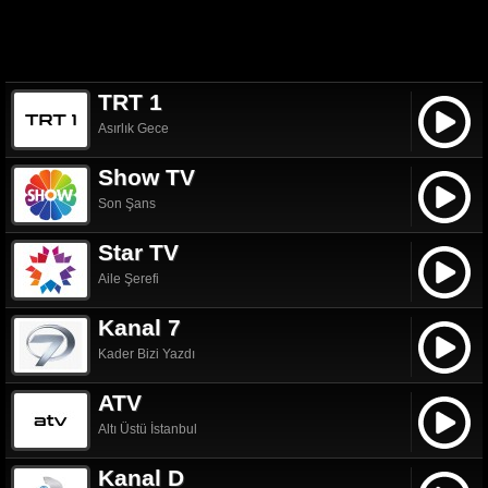
TRT 1
Asırlık Gece
Show TV
Son Şans
Star TV
Aile Şerefi
Kanal 7
Kader Bizi Yazdı
ATV
Altı Üstü İstanbul
Kanal D