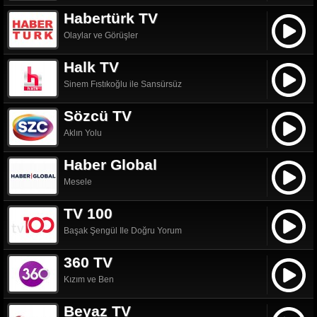
Habertürk TV
Olaylar ve Görüşler
Halk TV
Sinem Fıstıkoğlu ile Sansürsüz
Sözcü TV
Aklın Yolu
Haber Global
Mesele
TV 100
Başak Şengül Ile Doğru Yorum
360 TV
Kızım ve Ben
Beyaz TV