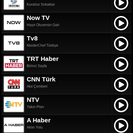
Kuralsız Sokaklar
Now TV
Hayır Oluversin Gari
Tv8
MasterChef Türkiye
TRT Haber
Birinci Sayfa
CNN Türk
Akıl Çemberi
NTV
Yakın Plan
A Haber
Aklın Yolu