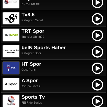
Ne Var Ne Yok
Tv8.5
Kategori:
Genel
TRT Spor
Transfer Günlüğü
beIN Sports Haber
Kategori:
Spor
HT Spor
Gece Yarısı
A Spor
Avrupa Gecesi
Sports Tv
FEI Ride Series