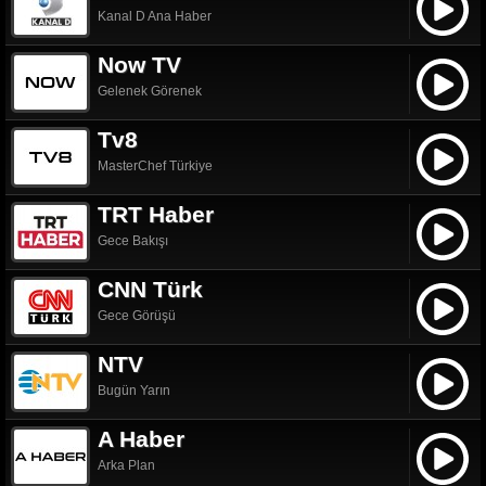
Kanal D Ana Haber
Now TV
Gelenek Görenek
Tv8
MasterChef Türkiye
TRT Haber
Gece Bakışı
CNN Türk
Gece Görüşü
NTV
Bugün Yarın
A Haber
Arka Plan