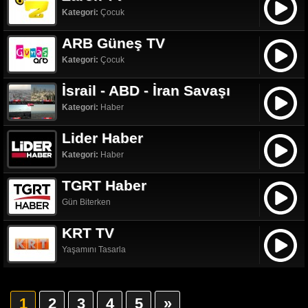
Kategori:
Çocuk
ARB Güneş TV
Kategori:
Çocuk
İsrail - ABD - İran Savaşı
Kategori:
Haber
Lider Haber
Kategori:
Haber
TGRT Haber
Gün Biterken
KRT TV
Yaşamını Tasarla
1
2
3
4
5
»