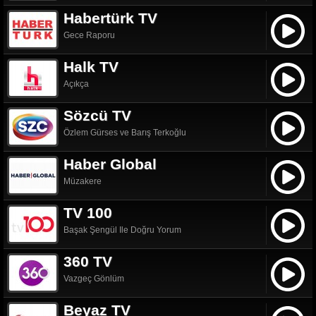
Habertürk TV
Gece Raporu
Halk TV
Açıkça
Sözcü TV
Özlem Gürses ve Barış Terkoğlu
Haber Global
Müzakere
TV 100
Başak Şengül Ile Doğru Yorum
360 TV
Vazgeç Gönlüm
Beyaz TV