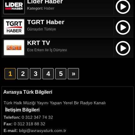
Lider Haber
Kategori:
Haber
TGRT Haber
Günaydın Türkiye
KRT TV
Ece Erken ile İş Dünyası
1
2
3
4
5
»
Avrasya Türk Bilgileri
Türk Halk Müziği Yayını Yapan Yerel Bir Radyo Kanalı
İletişim Bilgileri
Telefon:
0 312 347 74 32
Fax:
0 312 318 88 32
E-mail:
bilgi@avrasyaturk.com.tr