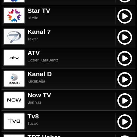
Star TV
İki Aile
Kanal 7
Tekrar
ATV
Gözleri KaraDeniz
Kanal D
Küçük Ağa
Now TV
Son Yaz
Tv8
Tuzak