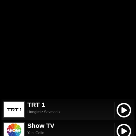
TRT 1
Hangimiz Sevmedik
Show TV
Yeni Gelin