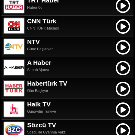
TRT Haber
Haber 06
CNN Türk
CNN TÜRK Masası
NTV
Güne Başlarken
A Haber
Sabah Ajansı
Habertürk TV
Gün Başlıyor
Halk TV
Günaydın Türkiye
Sözcü TV
Sözcü ile Uyanma Vakti