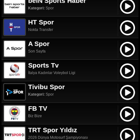
beIN Sports Haber
Kategori:
Spor
HT Spor
Nokta Transfer
A Spor
Son Sayfa
Sports Tv
İtalya Kadınlar Voleybol Ligi
Tivibu Spor
Kategori:
Spor
FB TV
Biz Bize
TRT Spor Yıldız
2026 Dünya Motosurf Şampiyonası