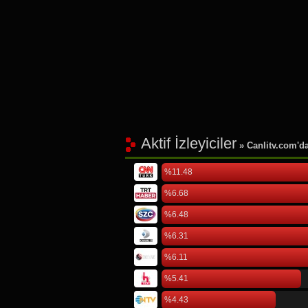
Aktif İzleyiciler
» Canlitv.com'da 
%11.48
%6.68
%6.48
%6.31
%6.11
%5.41
%4.43