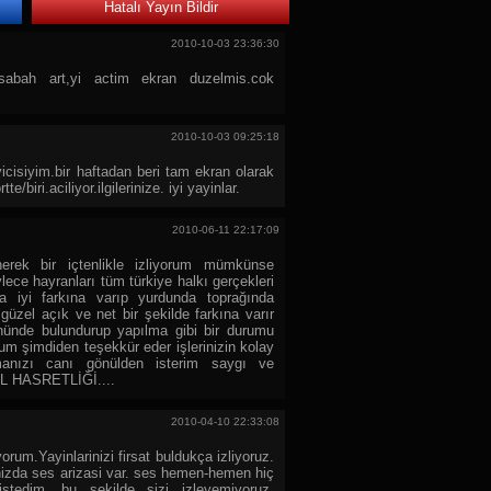
Hatalı Yayın Bildir
2010-10-03 23:36:30
 sabah art,yi actim ekran duzelmis.cok
2010-10-03 09:25:18
icisiyim.bir haftadan beri tam ekran olarak
biri.aciliyor.ilgilerinize. iyi yayinlar.
2010-06-11 22:17:09
erek bir içtenlikle izliyorum mümkünse
ece hayranları tüm türkiye halkı gerçekleri
a iyi farkına varıp yurdunda toprağında
güzel açık ve net bir şekilde farkına varır
nünde bulundurup yapılma gibi bir durumu
um şimdiden teşekkür eder işlerinizin kolay
lmanızı canı gönülden isterim saygı ve
L HASRETLİĞİ....
2010-04-10 22:33:08
rum.Yayinlarinizi firsat buldukça izliyoruz.
nizda ses arizasi var. ses hemen-hemen hiç
tedim. bu sekilde sizi izleyemiyoruz.