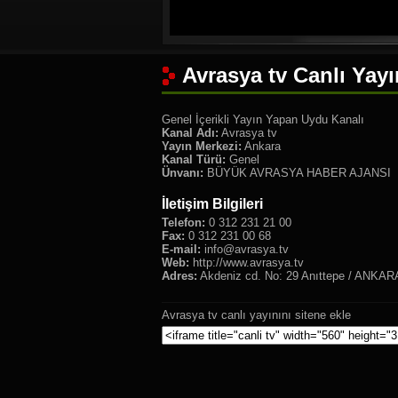
Avrasya tv Canlı Yayı
Genel İçerikli Yayın Yapan Uydu Kanalı
Kanal Adı:
Avrasya tv
Yayın Merkezi:
Ankara
Kanal Türü:
Genel
Ünvanı:
BÜYÜK AVRASYA HABER AJANSI
İletişim Bilgileri
Telefon:
0 312 231 21 00
Fax:
0 312 231 00 68
E-mail:
info@avrasya.tv
Web:
http://www.avrasya.tv
Adres:
Akdeniz cd. No: 29 Anıttepe / ANKAR
Avrasya tv canlı yayınını sitene ekle