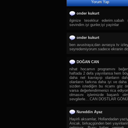
Yorum Yap
28.
TRT Spor Yıldız
29.
Sıfır TV
onder kukurt
30.
TJK TV
ilginize tesekkur ederim.sabah
sevindim.iyi gunler,iyi yayinlar
31.
Tay Tv
32.
TLC
onder kukurt
33.
DMAX
ben avustraya;dan avrasya tv izley
34.
TRT Belgesel
seyredemiyorum.sadece ekranin dortte/
35.
TGRT Belgesel
36.
Yaban TV
DOĞAN CAN
37.
CGTN Documentary
nihat hocamın programını beğen
haftada 2 defa yayınlansa hem böyl
38.
TRT Çocuk
daha net kavrayıp olanların dah
olanların farkına daha iyi ve daha 
39.
Cartoon Network
sizden istediğim bu ricamı göz ö
40.
Diyanet Çocuk
varsa değerlendirmenizi rica ediyor
olmasını işlerinizde başarılı o
41.
TRT Diyanet Çocuk
sevgilerle....CAN DOSTLAR GÖNÜ
42.
Minika Çocuk
43.
Spacetoon Kids TV
Nureddin Ayaz
44.
Minika Go
Hayirli aksamlar, Hollandadan yaziyo
Ancak, birkaçgünden beri yayinlari
45.
Zarok TV
gelmiyor. Bunu haber vermek is