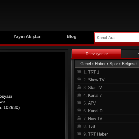
Yayın Akışları
Blog
Televizyonlar
Genel
•
Haber
•
Spor
•
Belgesel
1.
TRT 1
2.
Show TV
3.
Star TV
4.
Kanal 7
5.
ATV
6.
Kanal D
7.
Now TV
8.
Tv8
9.
TRT Haber