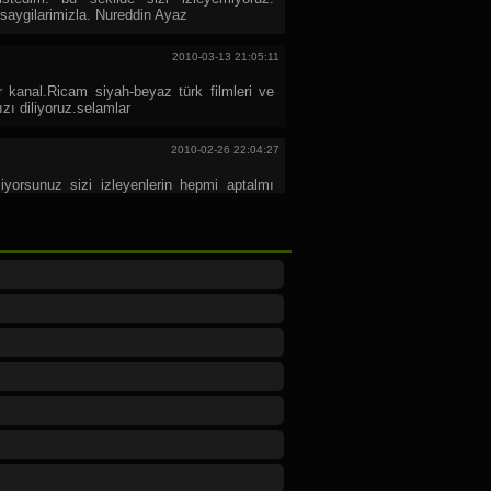
e saygilarimizla. Nureddin Ayaz
2010-03-13 21:05:11
 kanal.Ricam siyah-beyaz türk filmleri ve
zı diliyoruz.selamlar
2010-02-26 22:04:27
liyorsunuz sizi izleyenlerin hepmi aptalmı
 senede 20 gün çalışdını söyleyip çifçinin
n az 4 ay ugraşır siz hayatınızda elinize
vulun sesi hoş gelir size bi öneri bu insanlar
zin kadar bilgilidir kendinizi kandırmayın
karet ederek pirim yapmaya kalkıyorsunuz
etip pişman olmayın reyting ugruna deymez
2010-02-13 13:57:42
iyorum.
2010-01-02 10:45:50
seyrediyorum.ama bundan sonra hep
amlar çıkıyor.dobra dobra herşey.özellikle
milletin söyleyemediklerini söylüyor.tabi bi