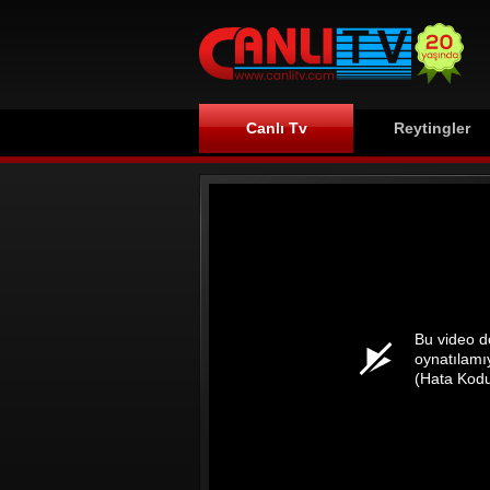
Canlı Tv
Reytingler