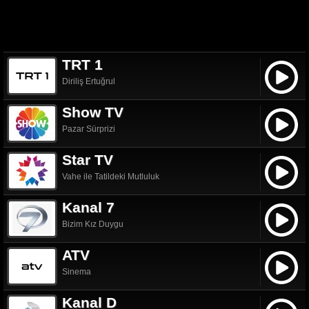
TRT 1
Diriliş Ertuğrul
Show TV
Pazar Sürprizi
Star TV
Vahe ile Tatildeki Mutluluk
Kanal 7
Bizim Kız Duygu
ATV
Sinema
Kanal D