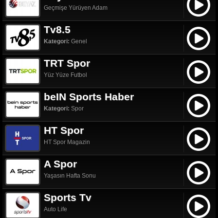
Geçmişe Yürüyen Adam
Tv8.5
Kategori:
Genel
TRT Spor
Yüz Yüze Futbol
beIN Sports Haber
Kategori:
Spor
HT Spor
HT Spor Magazin
A Spor
Yaşasın Hafta Sonu
Sports Tv
Auto Life