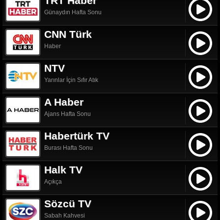
TRT Haber
Günaydın Hafta Sonu
CNN Türk
Haber
NTV
Yarınlar İçin Sıfır Atık
A Haber
Ajans Hafta Sonu
Habertürk TV
Burası Hafta Sonu
Halk TV
Açıkça
Sözcü TV
Sabah Kahvesi