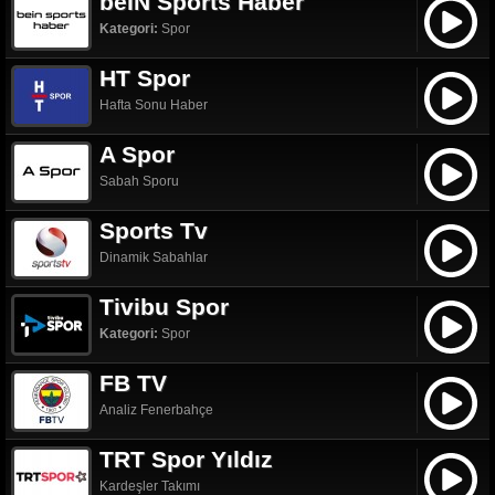
beIN Sports Haber
Kategori:
Spor
HT Spor
Hafta Sonu Haber
A Spor
Sabah Sporu
Sports Tv
Dinamik Sabahlar
Tivibu Spor
Kategori:
Spor
FB TV
Analiz Fenerbahçe
TRT Spor Yıldız
Kardeşler Takımı