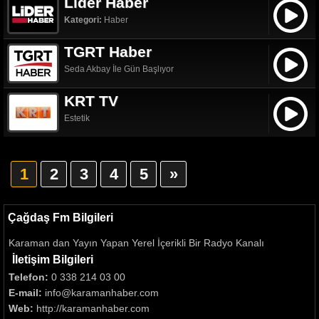
Lider Haber
Kategori:
Haber
TGRT Haber
Seda Akbay İle Gün Başlıyor
KRT TV
Estetik
1
2
3
4
5
»
Çağdaş Fm Bilgileri
Karaman dan Yayın Yapan Yerel İçerikli Bir Radyo Kanalı
İletişim Bilgileri
Telefon:
0 338 214 03 00
E-mail:
info@karamanhaber.com
Web:
http://karamanhaber.com