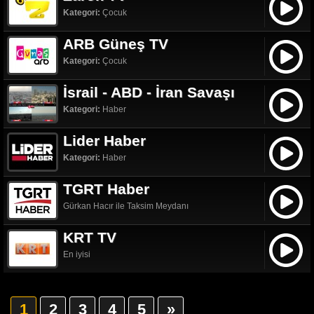
Kategori:
Çocuk
ARB Güneş TV
Kategori:
Çocuk
İsrail - ABD - İran Savaşı
Kategori:
Haber
Lider Haber
Kategori:
Haber
TGRT Haber
Gürkan Hacır ile Taksim Meydanı
KRT TV
En iyisi
1
2
3
4
5
»