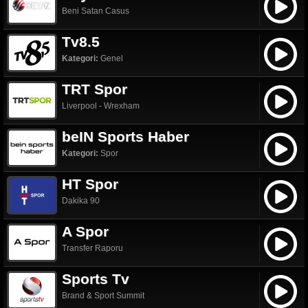
Beni Satan Casus
Tv8.5
Kategori:
Genel
TRT Spor
Liverpool - Wrexham
beIN Sports Haber
Kategori:
Spor
HT Spor
Dakika 90
A Spor
Transfer Raporu
Sports Tv
Brand & Sport Summit