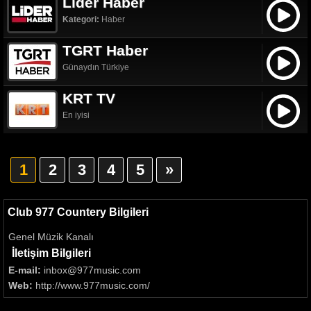
Lider Haber
Kategori:
Haber
TGRT Haber
Günaydın Türkiye
KRT TV
En iyisi
1
2
3
4
5
»
Club 977 Countery Bilgileri
Genel Müzik Kanalı
İletişim Bilgileri
E-mail:
inbox@977music.com
Web:
http://www.977music.com/