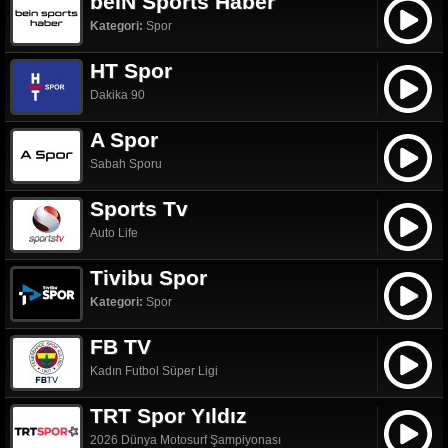
beIN Sports Haber
Kategori:
Spor
HT Spor
Dakika 90
A Spor
Sabah Sporu
Sports Tv
Auto Life
Tivibu Spor
Kategori:
Spor
FB TV
Kadın Futbol Süper Ligi
TRT Spor Yıldız
2026 Dünya Motosurf Şampiyonası