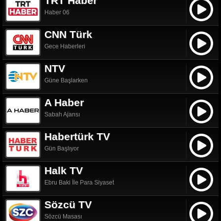
TRT Haber
Haber 06
CNN Türk
Gece Haberleri
NTV
Güne Başlarken
A Haber
Sabah Ajansı
Habertürk TV
Gün Başlıyor
Halk TV
Ebru Baki İle Para Siyaset
Sözcü TV
Sözcü Masası