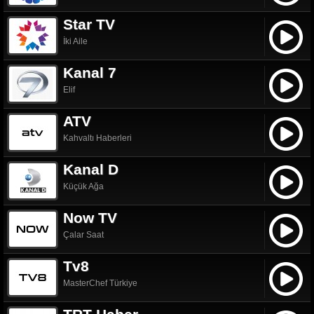
Star TV
İki Aile
Kanal 7
Elif
ATV
Kahvaltı Haberleri
Kanal D
Küçük Ağa
Now TV
Çalar Saat
Tv8
MasterChef Türkiye