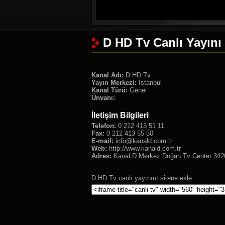
D HD Tv Canlı Yayını
Kanal Adı:
D HD Tv
Yayın Merkezi:
İstanbul
Kanal Türü:
Genel
Ünvanı:
İletişim Bilgileri
Telefon:
0 212 413 51 11
Fax:
0 212 413 55 50
E-mail:
info@kanald.com.tr
Web:
http://www.kanald.com.tr
Adres:
Kanal D Merkez Doğan Tv Center 34204
D HD Tv canlı yayınını sitene ekle