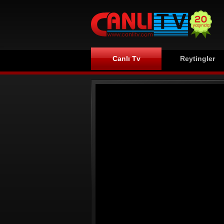
Canlı Tv
Reytingler