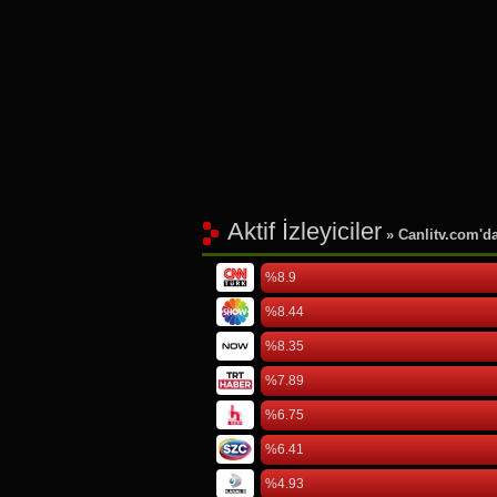
Aktif İzleyiciler
» Canlitv.com'da 
%8.9
%8.44
%8.35
%7.89
%6.75
%6.41
%4.93