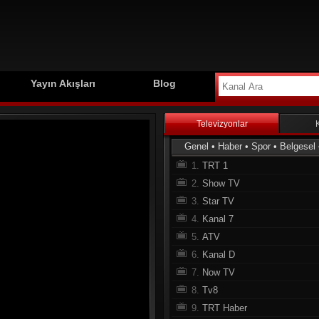
Yayın Akışları
Blog
Televizyonlar
Genel
•
Haber
•
Spor
•
Belgesel
1.
TRT 1
2.
Show TV
3.
Star TV
4.
Kanal 7
5.
ATV
6.
Kanal D
7.
Now TV
8.
Tv8
9.
TRT Haber