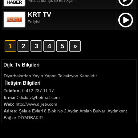
Pınar Ardor Işık ile Bu Akşam
KRT TV
En iyisi
1
2
3
4
5
»
Dijle Tv Bilgileri
Diyarbakırdan Yayın Yapan Televizyon Kanalıdır.
İletişim Bilgileri
Telefon:
0 412 237 11 17
E-mail:
dicletv@hotmail.com
Web:
http://www.dijletv.com
Adres:
Şelale Evleri 8.Blok No 2 Aydın Arslan Bulvarı Aydınkent
Bağlar DİYARBAKIR