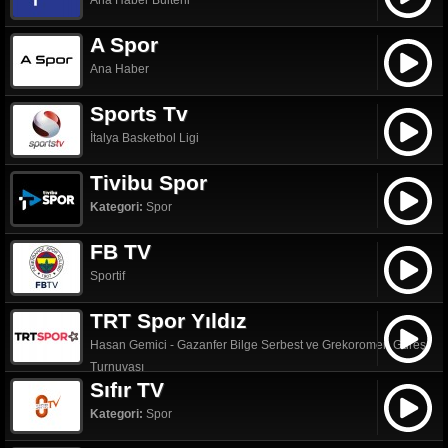
Ana Haber Bülteni
A Spor
Ana Haber
Sports Tv
İtalya Basketbol Ligi
Tivibu Spor
Kategori:
Spor
FB TV
Sportif
TRT Spor Yıldız
Hasan Gemici - Gazanfer Bilge Serbest ve Grekoromen Güreş
Turnuvası
Sıfır TV
Kategori:
Spor