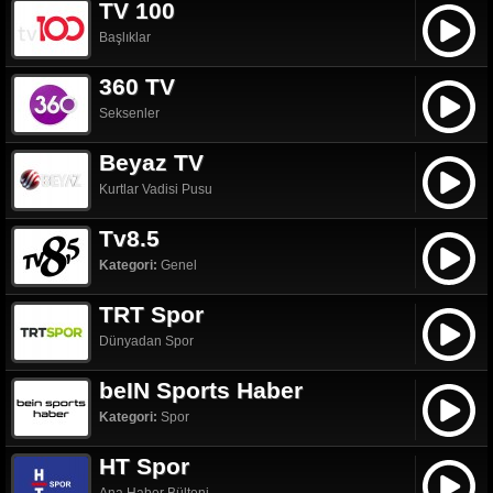
TV 100
Başlıklar
360 TV
Seksenler
Beyaz TV
Kurtlar Vadisi Pusu
Tv8.5
Kategori:
Genel
TRT Spor
Dünyadan Spor
beIN Sports Haber
Kategori:
Spor
HT Spor