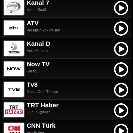
Kanal 7
Haber Saati
ATV
Var Mısın Yok Musun
Kanal D
Aşk-ı Memnu
Now TV
Karagül
Tv8
MasterChef Türkiye
TRT Haber
Günün İçinden
CNN Türk
Ana Haber