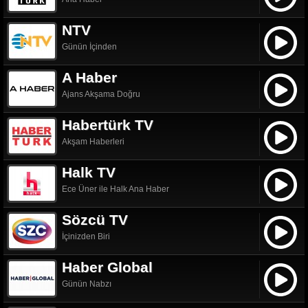
NTV
Günün İçinden
A Haber
Ajans Akşama Doğru
Habertürk TV
Akşam Haberleri
Halk TV
Ece Üner ile Halk Ana Haber
Sözcü TV
İçinizden Biri
Haber Global
Günün Nabzı