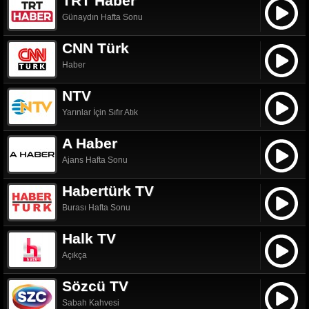
TRT Haber
Günaydın Hafta Sonu
CNN Türk
Haber
NTV
Yarınlar İçin Sıfır Atık
A Haber
Ajans Hafta Sonu
Habertürk TV
Burası Hafta Sonu
Halk TV
Açıkça
Sözcü TV
Sabah Kahvesi