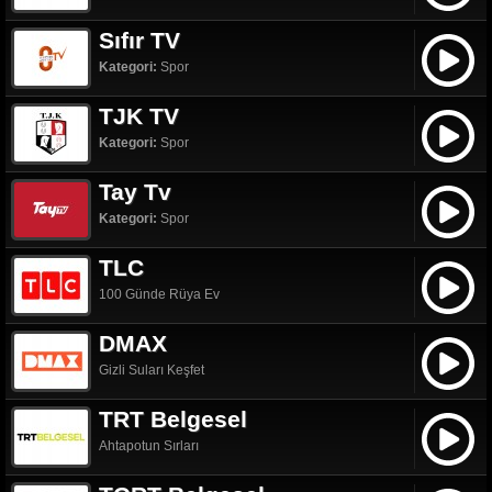
Sıfır TV
Kategori:
Spor
TJK TV
Kategori:
Spor
Tay Tv
Kategori:
Spor
TLC
100 Günde Rüya Ev
DMAX
Gizli Suları Keşfet
TRT Belgesel
Ahtapotun Sırları