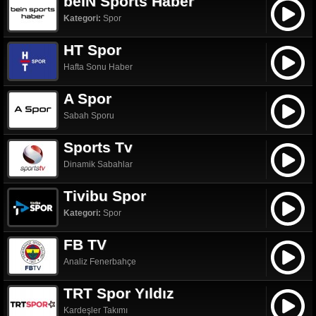
beIN Sports Haber
Kategori:
Spor
HT Spor
Hafta Sonu Haber
A Spor
Sabah Sporu
Sports Tv
Dinamik Sabahlar
Tivibu Spor
Kategori:
Spor
FB TV
Analiz Fenerbahçe
TRT Spor Yıldız
Kardeşler Takımı