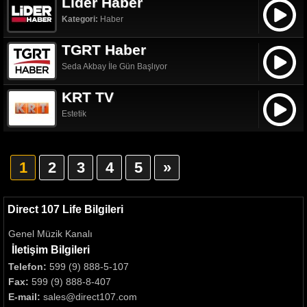
Lider Haber
Kategori:
Haber
TGRT Haber
Seda Akbay İle Gün Başlıyor
KRT TV
Estetik
1
2
3
4
5
»
Direct 107 Life Bilgileri
Genel Müzik Kanalı
İletişim Bilgileri
Telefon:
599 (9) 888-5-107
Fax:
599 (9) 888-8-407
E-mail:
sales@direct107.com