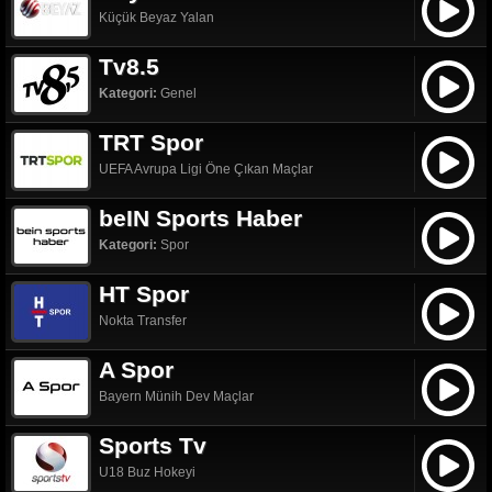
Küçük Beyaz Yalan
Tv8.5
Kategori:
Genel
TRT Spor
UEFA Avrupa Ligi Öne Çıkan Maçlar
beIN Sports Haber
Kategori:
Spor
HT Spor
Nokta Transfer
A Spor
Bayern Münih Dev Maçlar
Sports Tv
U18 Buz Hokeyi