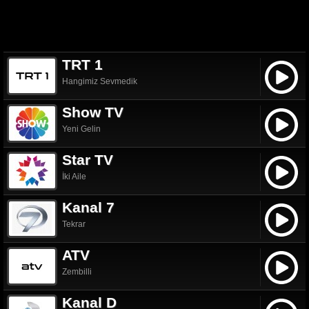
TRT 1
Hangimiz Sevmedik
Show TV
Yeni Gelin
Star TV
İki Aile
Kanal 7
Tekrar
ATV
Zembilli
Kanal D