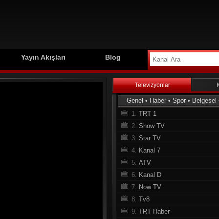
Yayın Akışları
Blog
Televizyonlar
Genel
•
Haber
•
Spor
•
Belgesel
1.
TRT 1
2.
Show TV
3.
Star TV
4.
Kanal 7
5.
ATV
6.
Kanal D
7.
Now TV
8.
Tv8
9.
TRT Haber