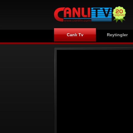
Canlı Tv
Reytingler