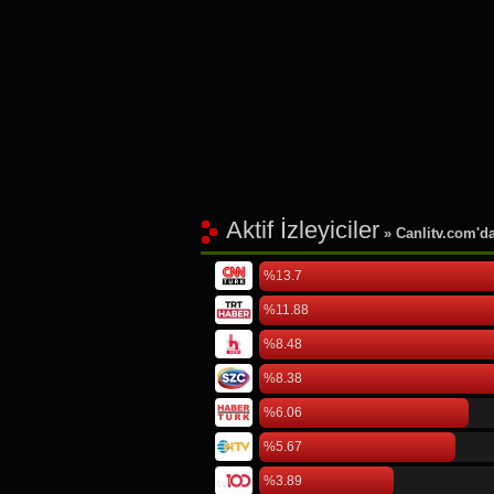
Aktif İzleyiciler
» Canlitv.com'da 
%13.7
%11.88
%8.48
%8.38
%6.06
%5.67
%3.89