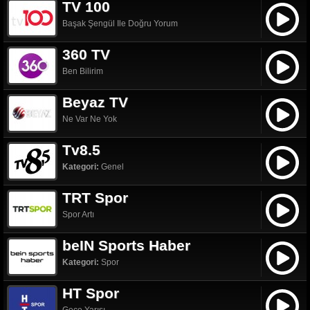
TV 100
Başak Şengül Ile Doğru Yorum
360 TV
Ben Bilirim
Beyaz TV
Ne Var Ne Yok
Tv8.5
Kategori:
Genel
TRT Spor
Spor Artı
beIN Sports Haber
Kategori:
Spor
HT Spor