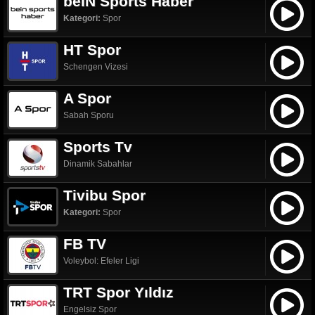
beIN Sports Haber
Kategori:
Spor
HT Spor
Schengen Vizesi
A Spor
Sabah Sporu
Sports Tv
Dinamik Sabahlar
Tivibu Spor
Kategori:
Spor
FB TV
Voleybol: Efeler Ligi
TRT Spor Yıldız
Engelsiz Spor