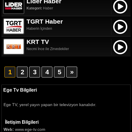
Lider Haber
Kategori:
Haber
TGRT Haber
Haberin İçinden
KRT TV
Necmi İnce ile Zirvedekiler
1
2
3
4
5
»
Ege Tv Bilgileri
Ege TV, yerel yayın yapan bir televizyon kanalıdır.
İletişim Bilgileri
Web:
www.ege-tv.com