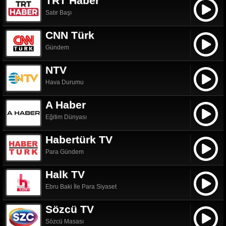
TRT Haber
Satır Başı
CNN Türk
Gündem
NTV
Hava Durumu
A Haber
Eğitim Dünyası
Habertürk TV
Para Gündem
Halk TV
Ebru Baki İle Para Siyaset
Sözcü TV
Sözcü Masası