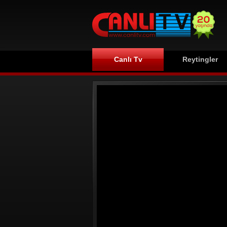
Canlı Tv
Reytingler