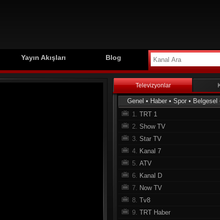
Yayın Akışları
Blog
Televizyonlar
Genel
•
Haber
•
Spor
•
Belgesel
1.
TRT 1
2.
Show TV
3.
Star TV
4.
Kanal 7
5.
ATV
6.
Kanal D
7.
Now TV
8.
Tv8
9.
TRT Haber