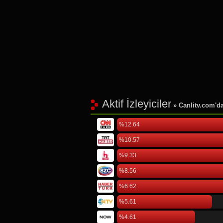
Aktif İzleyiciler
» Canlitv.com'da 
%12.64
%10.57
%9.33
%8.56
%6.62
%5.61
%4.61