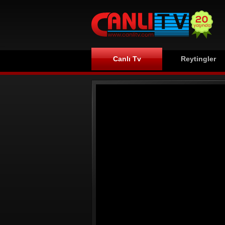
Canlı Tv
Reytingler