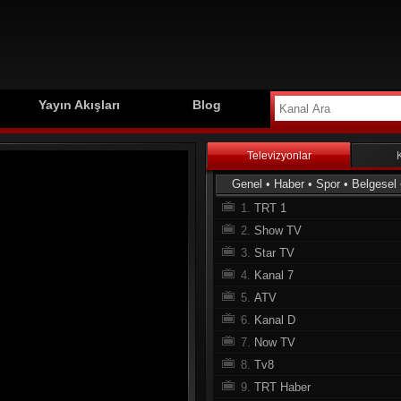
Yayın Akışları
Blog
Televizyonlar
Genel
•
Haber
•
Spor
•
Belgesel
1.
TRT 1
2.
Show TV
3.
Star TV
4.
Kanal 7
5.
ATV
6.
Kanal D
7.
Now TV
8.
Tv8
9.
TRT Haber