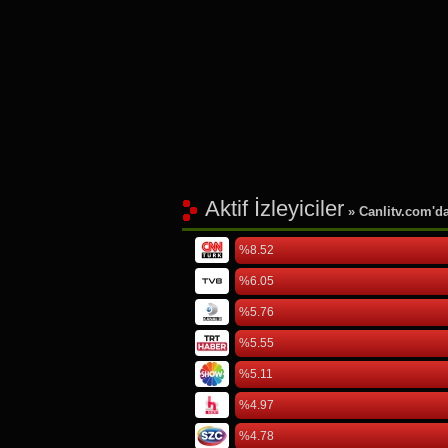
Aktif İzleyiciler
» Canlitv.com'da 
%8.52
%6.05
%5.76
%5.55
%5.11
%4.97
%4.78