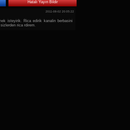
Hatalı Yayın Bildir
2011-08-02 20:05:22
ek isteyirik. Rica edirik kanalin berbasini
izlerden rica rdirem.