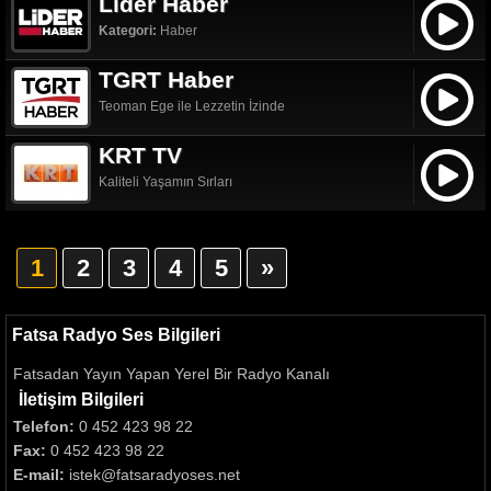
Lider Haber
Kategori:
Haber
TGRT Haber
Teoman Ege ile Lezzetin İzinde
KRT TV
Kaliteli Yaşamın Sırları
1
2
3
4
5
»
Fatsa Radyo Ses Bilgileri
Fatsadan Yayın Yapan Yerel Bir Radyo Kanalı
İletişim Bilgileri
Telefon:
0 452 423 98 22
Fax:
0 452 423 98 22
E-mail:
istek@fatsaradyoses.net