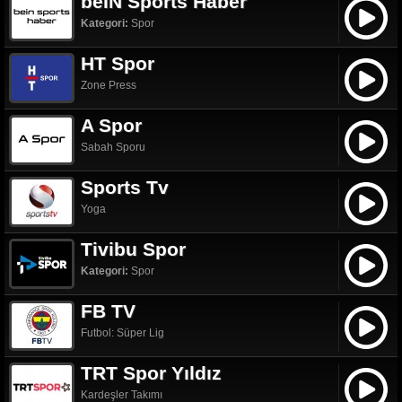
beIN Sports Haber
Kategori:
Spor
HT Spor
Zone Press
A Spor
Sabah Sporu
Sports Tv
Yoga
Tivibu Spor
Kategori:
Spor
FB TV
Futbol: Süper Lig
TRT Spor Yıldız
Kardeşler Takımı