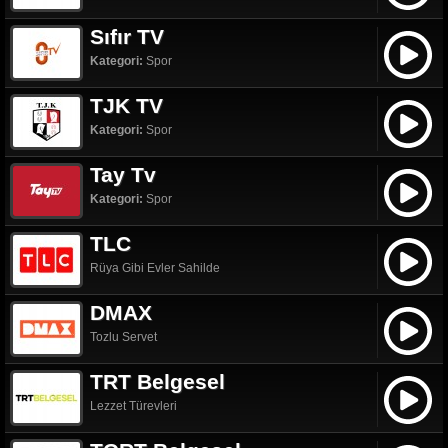
Sıfır TV
Kategori:
Spor
TJK TV
Kategori:
Spor
Tay Tv
Kategori:
Spor
TLC
Rüya Gibi Evler Sahilde
DMAX
Tozlu Servet
TRT Belgesel
Lezzet Türevleri