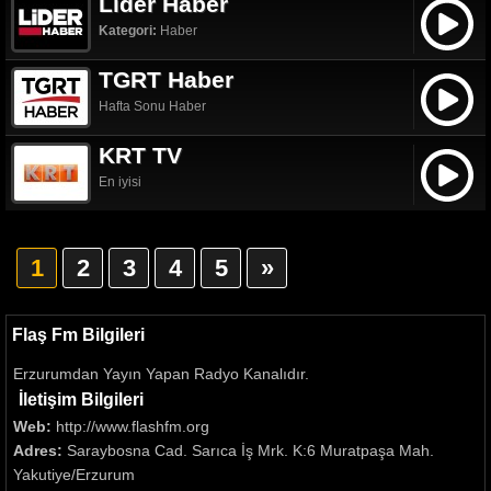
Lider Haber
Kategori:
Haber
TGRT Haber
Hafta Sonu Haber
KRT TV
En iyisi
1
2
3
4
5
»
Flaş Fm Bilgileri
Erzurumdan Yayın Yapan Radyo Kanalıdır.
İletişim Bilgileri
Web:
http://www.flashfm.org
Adres:
Saraybosna Cad. Sarıca İş Mrk. K:6 Muratpaşa Mah.
Yakutiye/Erzurum