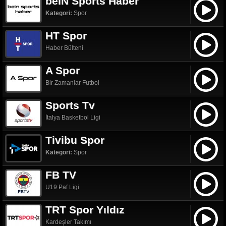
beIN Sports Haber
Kategori:
Spor
HT Spor
Haber Bülteni
A Spor
Bir Zamanlar Futbol
Sports Tv
İtalya Basketbol Ligi
Tivibu Spor
Kategori:
Spor
FB TV
U19 Paf Ligi
TRT Spor Yıldız
Kardeşler Takımı