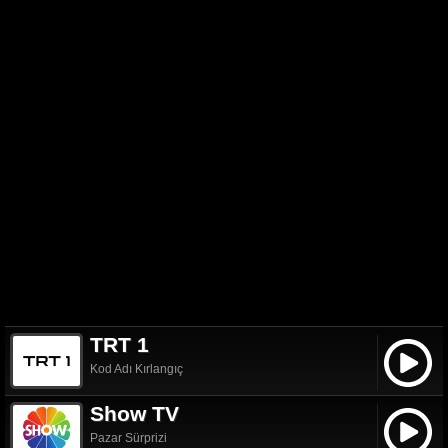
TRT 1
Kod Adı Kırlangıç
Show TV
Pazar Sürprizi