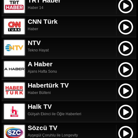
TRT Haber
Haber 14
CNN Türk
Haber
NTV
Tekno Hayat
A Haber
Ajans Hafta Sonu
Habertürk TV
Haber Bülteni
Halk TV
Gülşah Ekinci ile Öğle Haberleri
Sözcü TV
Ayşegül Çoruhlu ile Longevity