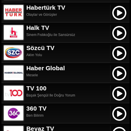
Habertürk TV
Olaylar ve Görüşler
Halk TV
Sinem Fıstıkoğlu ile Sansürsüz
Sözcü TV
Aklın Yolu
Haber Global
Mesele
TV 100
Başak Şengül Ile Doğru Yorum
360 TV
Ben Bilirim
Beyaz TV