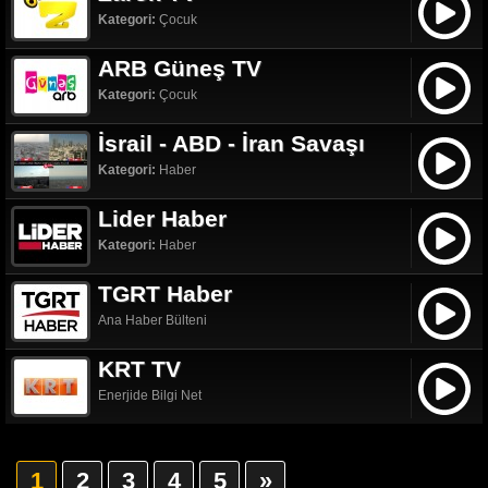
Kategori:
Çocuk
ARB Güneş TV
Kategori:
Çocuk
İsrail - ABD - İran Savaşı
Kategori:
Haber
Lider Haber
Kategori:
Haber
TGRT Haber
Ana Haber Bülteni
KRT TV
Enerjide Bilgi Net
1
2
3
4
5
»