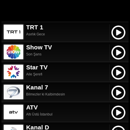
TRT 1
Asırlık Gece
Show TV
Son Şans
Star TV
Aile Şerefi
Kanal 7
Bilmezler ki Kalbimdesin
ATV
Altı Üstü İstanbul
Kanal D