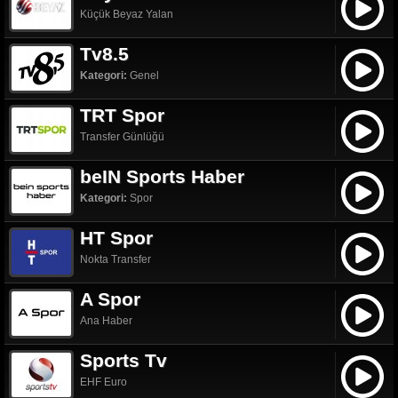
Küçük Beyaz Yalan
Tv8.5
Kategori:
Genel
TRT Spor
Transfer Günlüğü
beIN Sports Haber
Kategori:
Spor
HT Spor
Nokta Transfer
A Spor
Ana Haber
Sports Tv
EHF Euro