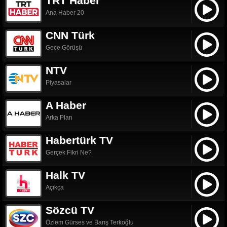
TRT Haber
Ana Haber 20
CNN Türk
Gece Görüşü
NTV
Piyasalar
A Haber
Arka Plan
Habertürk TV
Gerçek Fikri Ne?
Halk TV
Açıkça
Sözcü TV
Özlem Gürses ve Barış Terkoğlu