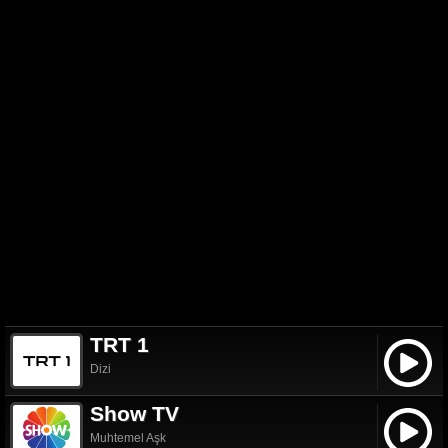
TRT 1
Dizi
Show TV
Muhtemel Aşk