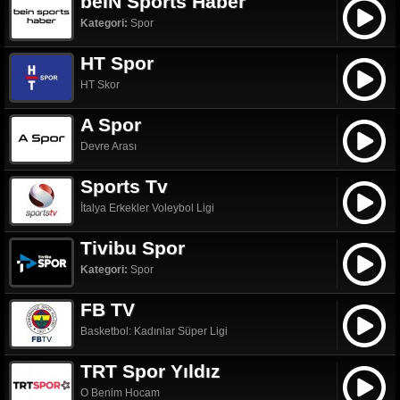
beIN Sports Haber
Kategori:
Spor
HT Spor
HT Skor
A Spor
Devre Arası
Sports Tv
İtalya Erkekler Voleybol Ligi
Tivibu Spor
Kategori:
Spor
FB TV
Basketbol: Kadınlar Süper Ligi
TRT Spor Yıldız
O Benim Hocam