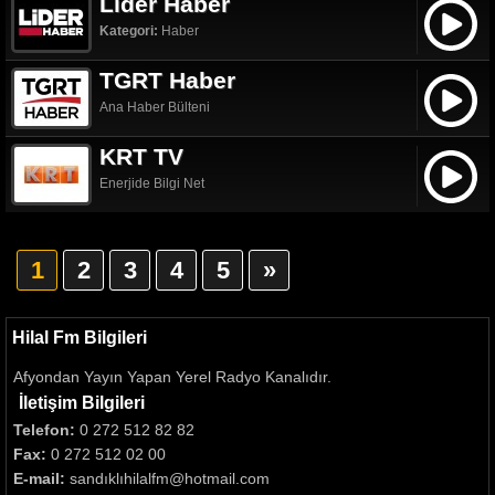
Lider Haber
Kategori:
Haber
TGRT Haber
Ana Haber Bülteni
KRT TV
Enerjide Bilgi Net
1
2
3
4
5
»
Hilal Fm Bilgileri
Afyondan Yayın Yapan Yerel Radyo Kanalıdır.
İletişim Bilgileri
Telefon:
0 272 512 82 82
Fax:
0 272 512 02 00
E-mail:
sandıklı
hilalfm@hotmail.com