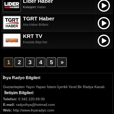
Lider Haber
Kategori:
Haber
TGRT Haber
Ana Haber Bülteni
KRT TV
Enerjide Bilgi Net
1
2
3
4
5
»
İhya Radyo Bilgileri
Gaziantepten Yayın Yapan İslami İçerikli Yerel Bir Radya Kanalı
İletişim Bilgileri
Telefon:
0 342 220 69 00
E-mail:
radyoihya@hotmail.com
Web:
http://www.ihyaradyo.com