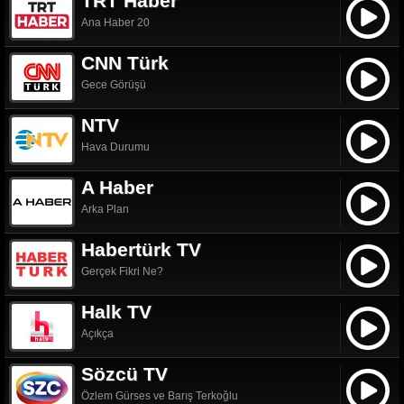
TRT Haber
Ana Haber 20
CNN Türk
Gece Görüşü
NTV
Hava Durumu
A Haber
Arka Plan
Habertürk TV
Gerçek Fikri Ne?
Halk TV
Açıkça
Sözcü TV
Özlem Gürses ve Barış Terkoğlu