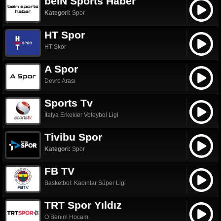
beIN Sports Haber
Kategori:
Spor
HT Spor
HT Skor
A Spor
Devre Arası
Sports Tv
İtalya Erkekler Voleybol Ligi
Tivibu Spor
Kategori:
Spor
FB TV
Basketbol: Kadınlar Süper Ligi
TRT Spor Yıldız
O Benim Hocam