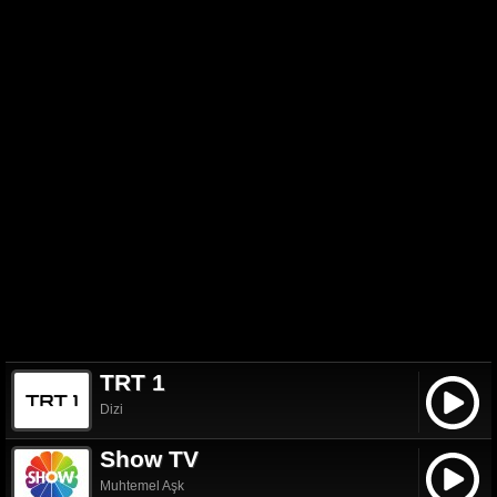
TRT 1
Dizi
Show TV
Muhtemel Aşk