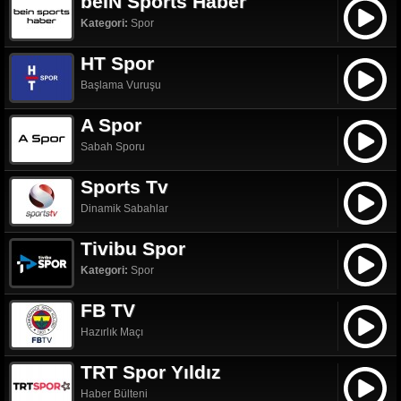
beIN Sports Haber
Kategori:
Spor
HT Spor
Başlama Vuruşu
A Spor
Sabah Sporu
Sports Tv
Dinamik Sabahlar
Tivibu Spor
Kategori:
Spor
FB TV
Hazırlık Maçı
TRT Spor Yıldız
Haber Bülteni