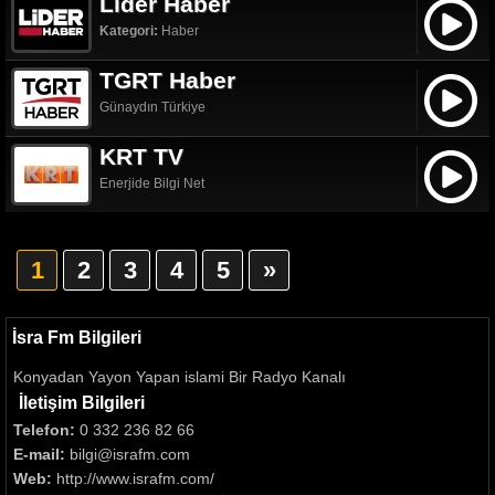
Lider Haber
Kategori:
Haber
TGRT Haber
Günaydın Türkiye
KRT TV
Enerjide Bilgi Net
1
2
3
4
5
»
İsra Fm Bilgileri
Konyadan Yayon Yapan islami Bir Radyo Kanalı
İletişim Bilgileri
Telefon:
0 332 236 82 66
E-mail:
bilgi@israfm.com
Web:
http://www.israfm.com/