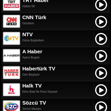
TRT Haber
Haber 06
CNN Türk
Gündem
NTV
Güne Başlarken
A Haber
Ajans Bugün
Habertürk TV
Gün Başlıyor
Halk TV
Ebru Baki İle Para Siyaset
Sözcü TV
Sözcü Masası