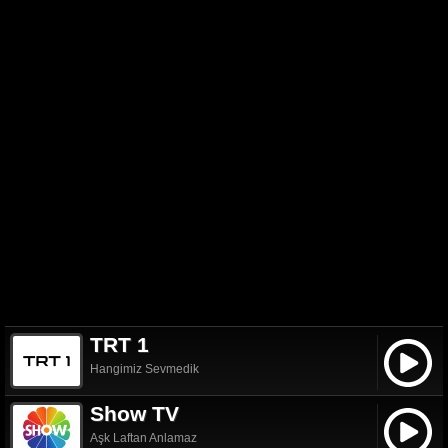
TRT 1
Hangimiz Sevmedik
Show TV
Aşk Laftan Anlamaz